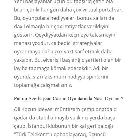
Yeni başlayanlar üçün bu tapşırıq çətin ola
bilər, çünki hər gün daha çox virtual portal var.
Bu, oyunçulara hədiyyələr, bonus xalları da
daxil olmaqla bir çox imtiyazlar verildiyini
göstərir. Qeydiyyatdan keçməyə tələsməyin
mənası yoxdur, cəlbedici strategiyaları
öyrənməyə daha çox vaxt sərf etmək daha
yaxşıdır. Bu, əlverişli başlanğıc şərtləri olan bir
layihə tapmağa kömək edəcəkdir. Adi bir
oyunda siz maksimum hədiyyə spinlərini
toplamağa çalışmalısınız.
Pin-up Azerbaycan Casino Oyunlarında Nasıl Oynanır?
Əli Koçun ideyası müntəzəm çempionatda o
qədər də stabil olmayıb və ikinci yerdə başa
çatıb. İstanbul klubunun bir xal geri qaldığı
“Türk Telekom”u qabaqlayaraq, üçüncü