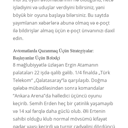
işlədiyini və uduşlar verdiyini bilirsiniz, yəni
böyük bir oyuna başlaya bilərsiniz. Bu saytda
yayımlanan xəbərlərə abunə olmaq və e-poçt
ilə bildirişlər almaq üçün e-poçt ünvanınızı daxil
edin.
Avtomatlarda Qazanmaq Üçün Strategiyalar:
Başlayanlar Üçün Bələdçi
8 məğlubiyyətlə üzləşən Ergin Atamanın
palataları 22 işdə qalib gəlib. 1/4 finalda „Türk
Telekom“ „Qalatasaray“la qarşılaşıb. Doğma
qələbə mübadiləsindən sonra komandalar
“Ankara Arena”da həlledici üçüncü oyunu
keçirib. Semih Erden heç bir çətinlik yaşamayıb
və 14 xal fərqlə daha güclü olub. Əli Ertenin
sahibi olduğu klub normal mövsümü kifayət
qədər yaxşı keçirdi və turnir cədvəlini dördüncü