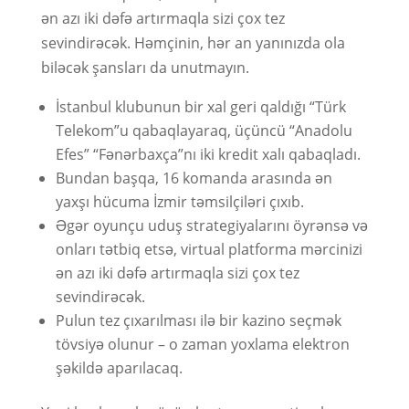
ən azı iki dəfə artırmaqla sizi çox tez
sevindirəcək. Həmçinin, hər an yanınızda ola
biləcək şansları da unutmayın.
İstanbul klubunun bir xal geri qaldığı “Türk
Telekom”u qabaqlayaraq, üçüncü “Anadolu
Efes” “Fənərbaxça”nı iki kredit xalı qabaqladı.
Bundan başqa, 16 komanda arasında ən
yaxşı hücuma İzmir təmsilçiləri çıxıb.
Əgər oyunçu uduş strategiyalarını öyrənsə və
onları tətbiq etsə, virtual platforma mərcinizi
ən azı iki dəfə artırmaqla sizi çox tez
sevindirəcək.
Pulun tez çıxarılması ilə bir kazino seçmək
tövsiyə olunur – o zaman yoxlama elektron
şəkildə aparılacaq.