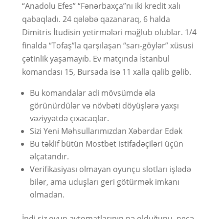
“Anadolu Efes” “Fənərbaxça”nı iki kredit xalı
qabaqladı. 24 qələbə qazanaraq, 6 halda
Dimitris İtudisin yetirmələri məğlub olublar. 1/4
finalda “Tofaş”la qarşılaşan “sarı-göylər” xüsusi
çətinlik yaşamayıb. Ev matçında İstanbul
komandası 15, Bursada isə 11 xalla qalib gəlib.
Bu komandalar adi mövsümdə əla
görünürdülər və növbəti döyüşlərə yaxşı
vəziyyətdə çıxacaqlar.
Sizi Yeni Məhsullarımızdan Xəbərdar Edək
Bu təklif bütün Mostbet istifadəçiləri üçün
əlçatandır.
Verifikasiyası olmayan oyunçu slotları işlədə
bilər, ama uduşları geri götürmək imkanı
olmadan.
İndi siz oyun avtomatlarının nə olduğunu, necə