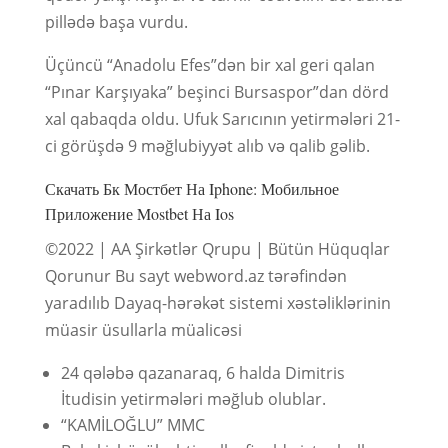
pillədə başa vurdu.
Üçüncü “Anadolu Efes”dən bir xal geri qalan
“Pınar Karşıyaka” beşinci Bursaspor”dan dörd
xal qabaqda oldu. Ufuk Sarıcının yetirmələri 21-
ci görüşdə 9 məğlubiyyət alıb və qalib gəlib.
Скачать Бк Мостбет На Iphone: Мобильное
Приложение Mostbet На Ios
©2022 | AA Şirkətlər Qrupu | Bütün Hüquqlar
Qorunur Bu sayt webword.az tərəfindən
yaradılıb Dayaq-hərəkət sistemi xəstəliklərinin
müasir üsullarla müalicəsi
24 qələbə qazanaraq, 6 halda Dimitris
İtudisin yetirmələri məğlub olublar.
“KAMİLOĞLU” MMC