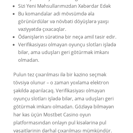
Sizi Yeni Məhsullarımızdan Xəbərdar Edək
Bu komandalar adi mövsümdə əla
görünürdülər və növbəti döyüşlərə yaxşı
vəziyyətdə çıxacaqlar.
Ödənişlərin sürətinə bir neçə amil təsir edir.
Verifikasiyası olmayan oyunçu slotları işlədə
bilər, ama uduşları geri götürmək imkanı
olmadan.
Pulun tez çıxarılması ilə bir kazino seçmək
tövsiyə olunur – o zaman yoxlama elektron
şəkildə aparılacaq. Verifikasiyası olmayan
oyunçu slotları işlədə bilər, ama uduşları geri
götürmək imkanı olmadan. Gözləyə bilməyən
hər kəs üçün Mostbet Casino oyun
platformasından onlayn pul kisələrinə pul
vəsaitlərinin dərhal çıxarılması mümkündür.