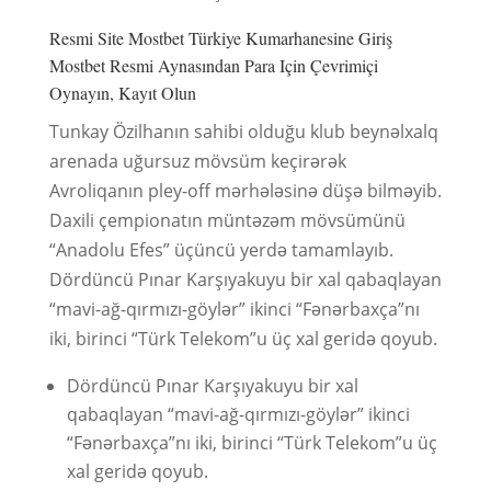
Resmi Site Mostbet Türkiye Kumarhanesine Giriş
Mostbet Resmi Aynasından Para Için Çevrimiçi
Oynayın, Kayıt Olun
Tunkay Özilhanın sahibi olduğu klub beynəlxalq
arenada uğursuz mövsüm keçirərək
Avroliqanın pley-off mərhələsinə düşə bilməyib.
Daxili çempionatın müntəzəm mövsümünü
“Anadolu Efes” üçüncü yerdə tamamlayıb.
Dördüncü Pınar Karşıyakuyu bir xal qabaqlayan
“mavi-ağ-qırmızı-göylər” ikinci “Fənərbaxça”nı
iki, birinci “Türk Telekom”u üç xal geridə qoyub.
Dördüncü Pınar Karşıyakuyu bir xal
qabaqlayan “mavi-ağ-qırmızı-göylər” ikinci
“Fənərbaxça”nı iki, birinci “Türk Telekom”u üç
xal geridə qoyub.