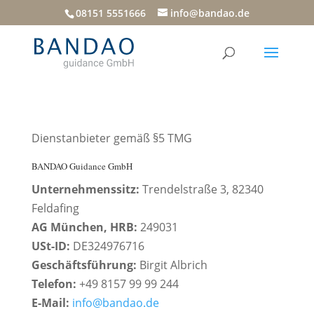
08151 5551666
info@bandao.de
Dienstanbieter gemäß §5 TMG
BANDAO Guidance GmbH
Unternehmenssitz:
Trendelstraße 3, 82340
Feldafing
AG München, HRB:
249031
USt-ID:
DE324976716
Geschäftsführung:
Birgit Albrich
Telefon:
+49 8157 99 99 244
E-Mail:
info@bandao.de