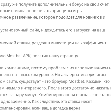
 сразу же получите дополнительный бонус на свой счет.
торые начинают постигать принципы игры.
личное развлечение, которое подойдет для новичков и
ь установочный файл, и дождитесь его загрузки на ваш
иночной ставки, разделив инвестиции на коэффициент
ю Mostbet APK, посетив нашу страницу.
ми компаниями, поэтому проблем с их использованием 
лнены на – высоком уровне. Но альтернатива для игры
м сайте, существует – это браузер Mostbet. Каждый, кто
там немало интересного. После этого достаточно нажать 
тся за пару минут. Комбинированная ставка – это ставк
одновременно. Как следствие, эта ставка несет
компенсирован, если ваша догадка верна.