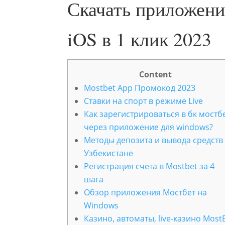
Скачать приложени
iOS в 1 клик 2023
Content
Mostbet App Промокод 2023
Ставки на спорт в режиме Live
Как зарегистрироваться в бк мостб
через приложение для windows?
Методы депозита и вывода средств
Узбекистане
Регистрация счета в Mostbet за 4
шага
Обзор приложения Мостбет на
Windows
Казино, автоматы, live-казино Most