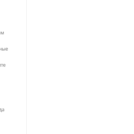
им
я
нные
ите
да