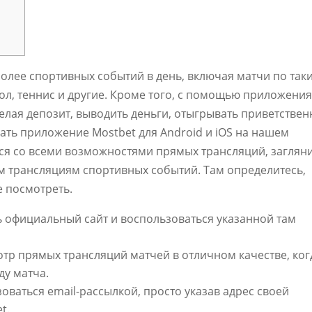
более спортивных событий в день, включая матчи по так
тбол, теннис и другие. Кроме того, с помощью приложени
делая депозит, выводить деньги, отыгрывать приветстве
чать приложение Mostbet для Android и iOS на нашем
ся со всеми возможностями прямых трансляций, заглян
м трансляциям спортивных событий. Там определитесь,
е посмотреть.
 официальный сайт и воспользоваться указанной там
тр прямых трансляций матчей в отличном качестве, ког
ду матча.
оваться email-рассылкой, просто указав адрес своей
t.