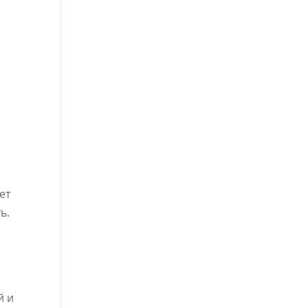
ет
ь.
й и