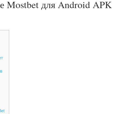
е Mostbet для Android APK
ет
 в
Bet