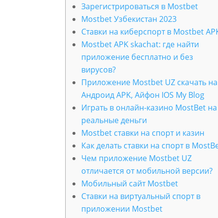
Зарегистрироваться в Mostbet
Mostbet Узбекистан 2023
Ставки на киберспорт в Mostbet AP
Mostbet APK skachat: где найти
приложение бесплатно и без
вирусов?
Приложение Mostbet UZ скачать на
Андроид APK, Айфон IOS My Blog
Играть в онлайн-казино MostBet на
реальные деньги
Mostbet ставки на спорт и казин
Как делать ставки на спорт в MostB
Чем приложение Mostbet UZ
отличается от мобильной версии?
Мобильный сайт Mostbet
Ставки на виртуальный спорт в
приложении Mostbet