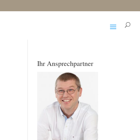
Ihr Ansprechpartner