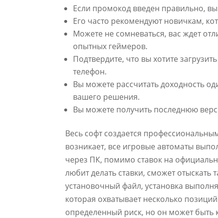
Если промокод введен правильно, вы
Его часто рекомендуют новичкам, ко
Можете не сомневаться, вас ждет от
опытных геймеров.
Подтвердите, что вы хотите загрузит
телефон.
Вы можете рассчитать доходность од
вашего решения.
Вы можете получить последнюю верси
Весь софт создается профессиональны
возникает, все игровые автоматы выпо
через ПК, помимо ставок на официально
любит делать ставки, сможет отыскать 
установочный файл, установка выполняе
которая охватывает несколько позиций 
определенный риск, но он может быть 