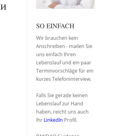
 и
SO EINFACH
Wir brauchen kein
Anschreiben - mailen Sie
uns einfach Ihren
Lebenslauf und ein paar
Terminvorschläge für ein
kurzes Telefoninterview.
Falls Sie gerade keinen
Lebenslauf zur Hand
haben, reicht uns auch
Ihr
LinkedIn
Profil.