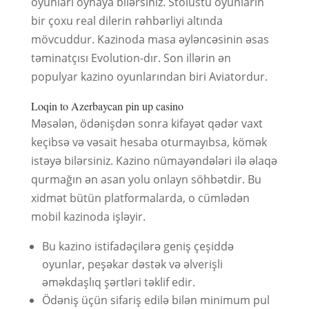
oyunları oynaya bilərsiniz. Stolüstü oyunların
bir çoxu real dilerin rəhbərliyi altında
mövcuddur. Kazinoda masa əyləncəsinin əsas
təminatçısı Evolution-dır. Son illərin ən
populyar kazino oyunlarından biri Aviatordur.
Loqin to Azerbaycan pin up casino
Məsələn, ödənişdən sonra kifayət qədər vaxt
keçibsə və vəsait hesaba oturmayıbsa, kömək
istəyə bilərsiniz. Kazino nümayəndələri ilə əlaqə
qurmağın ən asan yolu onlayn söhbətdir. Bu
xidmət bütün platformalarda, o cümlədən
mobil kazinoda işləyir.
Bu kazino istifadəçilərə geniş çeşiddə
oyunlar, peşəkar dəstək və əlverişli
əməkdaşlıq şərtləri təklif edir.
Ödəniş üçün sifariş edilə bilən minimum pul