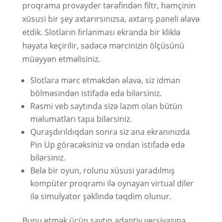
proqrama provayder tərəfindən filtr, həmçinin
xüsusi bir şey axtarırsınızsa, axtarış paneli əlavə
etdik. Slotların fırlanması ekranda bir kliklə
həyata keçirilir, sadəcə mərcinizin ölçüsünü
müəyyən etməlisiniz.
Slotlara mərc etməkdən əlavə, siz idman
bölməsindən istifadə edə bilərsiniz.
Rəsmi veb saytında sizə lazım olan bütün
məlumatları tapa bilərsiniz.
Quraşdırıldıqdan sonra siz ana ekranınızda
Pin Up görəcəksiniz və ondan istifadə edə
bilərsiniz.
Belə bir oyun, rolunu xüsusi yaradılmış
kompüter proqramı ilə oynayan virtual diler
ilə simulyator şəklində təqdim olunur.
Bunu etmək üçün saytın adaptiv versiyasına