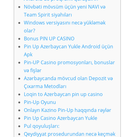
Növbəti mövsüm üçün yeni NAVI və
Team Spirit siyahıları
Windows versiyasını necə yükləmək
olar?
Bonus PIN UP CASINO
Pin Up Azerbaycan Yukle Android üçün
Apk
Pin-UP Casino promosyonları, bonuslar
və fişlər
Azərbaycanda mövcud olan Depozit və
Çıxarma Metodları
Loqin to Azerbaycan pin up casino
Pin-Up Oyunu
Onlayn Kazino Pin-Up haqqında rəylər
Pin Up Casino Azerbaycan Yukle
Pul qoyuluşları:
Qeydiyyat prosedurundan necə keçmək