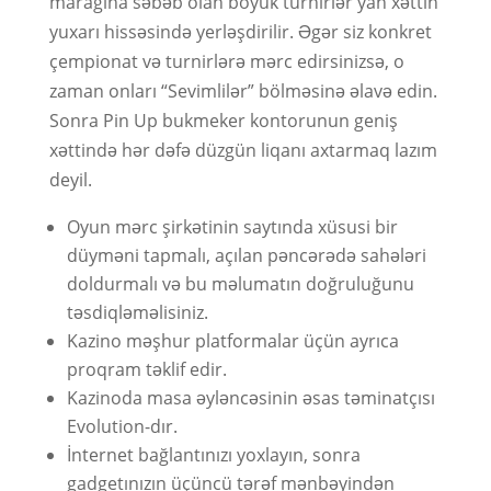
marağına səbəb olan böyük turnirlər yan xəttin
yuxarı hissəsində yerləşdirilir. Əgər siz konkret
çempionat və turnirlərə mərc edirsinizsə, o
zaman onları “Sevimlilər” bölməsinə əlavə edin.
Sonra Pin Up bukmeker kontorunun geniş
xəttində hər dəfə düzgün liqanı axtarmaq lazım
deyil.
Oyun mərc şirkətinin saytında xüsusi bir
düyməni tapmalı, açılan pəncərədə sahələri
doldurmalı və bu məlumatın doğruluğunu
təsdiqləməlisiniz.
Kazino məşhur platformalar üçün ayrıca
proqram təklif edir.
Kazinoda masa əyləncəsinin əsas təminatçısı
Evolution-dır.
İnternet bağlantınızı yoxlayın, sonra
gadgetınızın üçüncü tərəf mənbəyindən