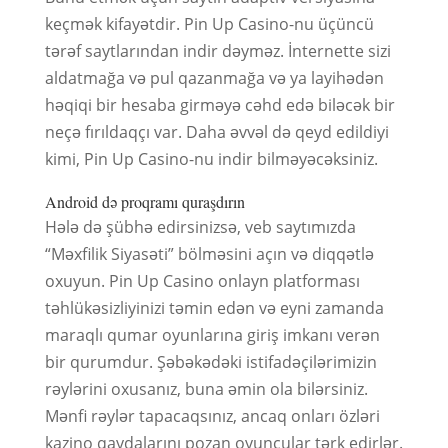
keçmək kifayətdir. Pin Up Casino-nu üçüncü
tərəf saytlarından indir dəyməz. İnternette sizi
aldatmağa və pul qazanmağa və ya layihədən
həqiqi bir hesaba girməyə cəhd edə biləcək bir
neçə fırıldaqçı var. Daha əvvəl də qeyd edildiyi
kimi, Pin Up Casino-nu indir bilməyəcəksiniz.
Android də proqramı quraşdırın
Hələ də şübhə edirsinizsə, veb saytımızda
“Məxfilik Siyasəti” bölməsini açın və diqqətlə
oxuyun. Pin Up Casino onlayn platforması
təhlükəsizliyinizi təmin edən və eyni zamanda
maraqlı qumar oyunlarına giriş imkanı verən
bir qurumdur. Şəbəkədəki istifadəçilərimizin
rəylərini oxusanız, buna əmin ola bilərsiniz.
Mənfi rəylər tapacaqsınız, ancaq onları özləri
kazino qaydalarını pozan oyunçular tərk edirlər.