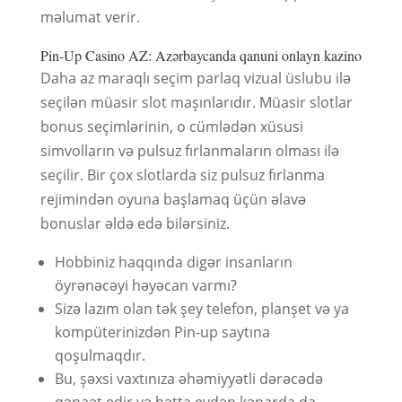
məlumat verir.
Pin-Up Casino AZ: Azərbaycanda qanuni onlayn kazino
Daha az maraqlı seçim parlaq vizual üslubu ilə
seçilən müasir slot maşınlarıdır. Müasir slotlar
bonus seçimlərinin, o cümlədən xüsusi
simvolların və pulsuz fırlanmaların olması ilə
seçilir. Bir çox slotlarda siz pulsuz fırlanma
rejimindən oyuna başlamaq üçün əlavə
bonuslar əldə edə bilərsiniz.
Hobbiniz haqqında digər insanların
öyrənəcəyi həyəcan varmı?
Sizə lazım olan tək şey telefon, planşet və ya
kompüterinizdən Pin-up saytına
qoşulmaqdır.
Bu, şəxsi vaxtınıza əhəmiyyətli dərəcədə