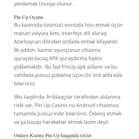
yeniləmək tövsiyə olunur.
Pin-Up Oyunu
Bu kazinoda özünüzü evinizdə hiss etmək üçün
manatı valyuta kimi, interfeys dili olaraq
Azərbaycan dilindən istifadə etmək kifayətdir.
İlk addım, kazino oyunçunun cihazına
quraşdırılacaq APK quraşdırma faylını
yükləməkdir. Bu fayl PinUp.apk adlanır və bu
səhifədə pulsuz yükləmə üçün bir link əldə edə
bilərsiniz.
Əks təqdirdə, fırıldaqçılar tərəfindən aldanma
riski var. Pin Up Casino-nu Android cihazınıza
tamamilə pulsuz indir bilərsiniz. Ödəniş etmək
və ya başqa hərəkətlər etmək lazım deyil.
Onlayn Kazino Pin-Up haqqında rəylər