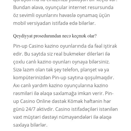
Bundan əlavə, oyunçular internet resursunda
öz sevimli oyunlarını həvəslə oynamaq üçün
mobil versiyadan istifadə edə bilərlər.
Qeydiyyat prosedurundan necə keçmək olar?
Pin-up Casino kazino oyunlarında da fəal iştirak
edir. Bu saytda siz real bukmeker dilerləri ilə
çoxlu canlı kazino oyunları oynaya bilərsiniz.
Sizə lazım olan tək şey telefon, planşet və ya
kompüterinizdən Pin-up saytına qoşulmaqdır.
Axı canlı yardım kazino oyunçularına kazino
rəsmiləri ilə əlaqə saxlamağa imkan verir. Pin-
up Casino Online dəstək Kömək həftənin hər
günü 24/7 aktivdir. Casino istifadəçiləri istənilən
vaxt müştəri dəstəyi nümayəndələri ilə əlaqə
saxlaya bilərlər.