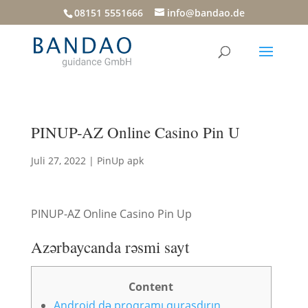
08151 5551666
info@bandao.de
PINUP-AZ Online Casino Pin U
Juli 27, 2022
|
PinUp apk
PINUP-AZ Online Casino Pin Up
Azərbaycanda rəsmi sayt
Content
Android də proqramı quraşdırın