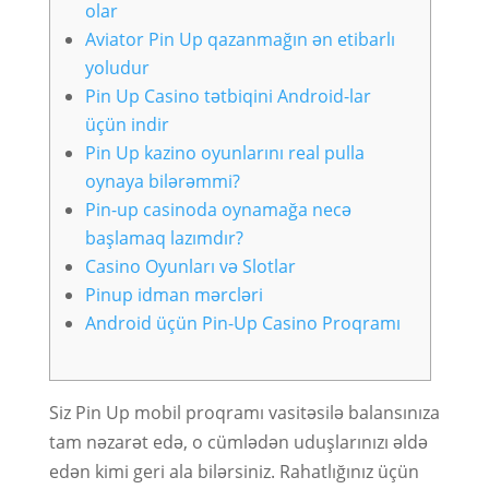
olar
Aviator Pin Up qazanmağın ən etibarlı
yoludur
Pin Up Casino tətbiqini Android-lar
üçün indir
Pin Up kazino oyunlarını real pulla
oynaya bilərəmmi?
Pin-up casinoda oynamağa necə
başlamaq lazımdır?
Casino Oyunları və Slotlar
Pinup idman mərcləri
Android üçün Pin-Up Casino Proqramı
Siz Pin Up mobil proqramı vasitəsilə balansınıza
tam nəzarət edə, o cümlədən uduşlarınızı əldə
edən kimi geri ala bilərsiniz. Rahatlığınız üçün