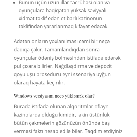
Bunun üçün uzun illər təcrübəsi olan və
oyunçulara həqiqətən yüksək səviyyəli
xidmət təklif edən etibarlı kazinonun
təklifindən yararlanmaq kifayət edəcək.
Adətən onların yoxlanılması cəmi bir neçə
dəqiqə çəkir. Tamamlandıqdan sonra
oyunçular ödəniş bölməsindən istifadə edərək
pul çıxara bilirlər. Nağdlaşdırma və depozit
qoyuluşu proseduru eyni ssenariyə uyğun
olaraq həyata keçirilir.
Windows versiyasını necə yükləmək olar?
Burada istifadə olunan alqoritmlər oflayn
kazinolarda olduğu kimidir, lakin üstünlük
bütün çəkmələrin gözünüzün önündə baş
verməsi faktı hesab edilə bilər. Təqdim etdiyiniz