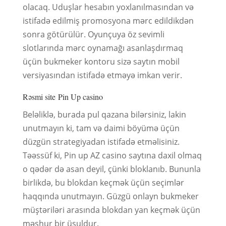
olacaq. Uduşlar hesabın yoxlanılmasından və
istifadə edilmiş promosyona mərc edildikdən
sonra götürülür. Oyunçuya öz sevimli
slotlarında mərc oynamağı asanlaşdırmaq
üçün bukmeker kontoru sizə saytın mobil
versiyasından istifadə etməyə imkan verir.
Rəsmi site Pin Up casino
Beləliklə, burada pul qazana bilərsiniz, lakin
unutmayın ki, tam və daimi böyümə üçün
düzgün strategiyadan istifadə etməlisiniz.
Təəssüf ki, Pin up AZ casino saytına daxil olmaq
o qədər də asan deyil, çünki bloklanıb. Bununla
birlikdə, bu blokdan keçmək üçün seçimlər
haqqında unutmayın. Güzgü onlayn bukmeker
müştəriləri arasında blokdan yan keçmək üçün
məşhur bir üsuldur.