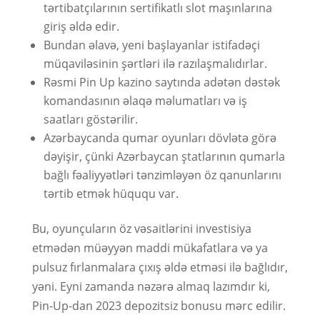
tərtibatçılarının sertifikatlı slot maşınlarına
giriş əldə edir.
Bundan əlavə, yeni başlayanlar istifadəçi
müqaviləsinin şərtləri ilə razılaşmalıdırlar.
Rəsmi Pin Up kazino saytında adətən dəstək
komandasının əlaqə məlumatları və iş
saatları göstərilir.
Azərbaycanda qumar oyunları dövlətə görə
dəyişir, çünki Azərbaycan ştatlarının qumarla
bağlı fəaliyyətləri tənzimləyən öz qanunlarını
tərtib etmək hüququ var.
Bu, oyunçuların öz vəsaitlərini investisiya
etmədən müəyyən maddi mükafatlara və ya
pulsuz fırlanmalara çıxış əldə etməsi ilə bağlıdır,
yəni. Eyni zamanda nəzərə almaq lazımdır ki,
Pin-Up-dan 2023 depozitsiz bonusu mərc edilir.