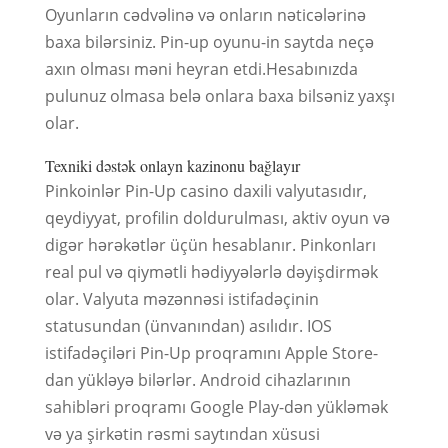
Oyunların cədvəlinə və onların nəticələrinə
baxa bilərsiniz. Pin-up oyunu-in saytda neçə
axın olması məni heyran etdi.Hesabınızda
pulunuz olmasa belə onlara baxa bilsəniz yaxşı
olar.
Texniki dəstək onlayn kazinonu bağlayır
Pinkoinlər Pin-Up casino daxili valyutasıdır,
qeydiyyat, profilin doldurulması, aktiv oyun və
digər hərəkətlər üçün hesablanır. Pinkonları
real pul və qiymətli hədiyyələrlə dəyişdirmək
olar. Valyuta məzənnəsi istifadəçinin
statusundan (ünvanından) asılıdır. IOS
istifadəçiləri Pin-Up proqramını Apple Store-
dan yükləyə bilərlər. Android cihazlarının
sahibləri proqramı Google Play-dən yükləmək
və ya şirkətin rəsmi saytından xüsusi