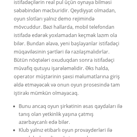
istifadəçilərin real pul üçün oynaya bilməsi
səbəbindən məcburidir. Qeydiyyat olmadan,
oyun slotları yalnız demo rejimində
mövcuddur. Bəzi hallarda, mobil telefondan
istifadə edərək yoxlamadan keçmək lazım ola
bilər. Bundan əlavə, yeni başlayanlar istifadəçi
müqaviləsinin şərtləri ilə razılaşmalıdırlar.
Bütün nöqtələri oxuduqdan sonra istifadəçi
müvafiq qutuyu işarələməlidir. Əks halda,
operator müştərinin şəxsi məlumatlarına giriş
əldə etməyəcək və onun oyun prosesində tam
iştirakı mümkün olmayacaq.
Bunu ancaq oyun şirkətinin əsas qaydaları ilə
tanış olan yetkinlik yaşına çatmış
azərbaycanlı edə bilər.
Klub yalnız etibarlı oyun provayderləri ilə