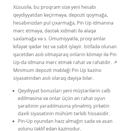
Xüsusilə, bu proqram sizə yeni hesabı
qeydiyyatdan keçirməyə, depozit qoymağa,
hesabınızdan pul çıxarmağa, Pin Up idmanına
mərc etməyə, dəstək xidməti ilə əlaqə
saxlamağa və s. Ümumiyyətlə, proqramlar
kifayət qədər tez və sabit işləyir. İstifadə olunan
qacetdən asılı olmayaraq onların köməyi ilə Pin
Up-da idmana mərc etmək rahat və rahatdır. 📌
Minimum depozit məbləği Pin Up kazino
siyasətindən asılı olaraq dəyişə bilər.
Qeydiyyat bonusları yeni müştərilərin cəlb
edilməsinə və onlar üçün ən rahat oyun
şəraitinin yaradılmasına yönəlmiş şirkətin
daxili siyasətinin mühüm tərkib hissəsidir.
Pin-Up oyundan həzz almağın sadə və asan
yolunu təklif edən kazinodur.