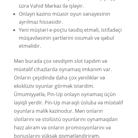
üzrə Vahid Mərkəz ilə işləyir.
Onlayn kazino müasir oyun sənayesinin
ayrılmaz hissəsidir.
Yeni müştəri e-poçtu təsdiq etməli, istifadəçi
müqaviləsinin şərtlərini oxumalı və qəbul
etməlidir.
Mən burada çox sevdiyim slot tapdım və
müxtəlif cihazlarda oynamaq imkanım var.
Onların çeşidində daha çox yeniliklər və
eksklüziv oyunlar görmək istərdim.
Ümumiyyətlə, Pin-Up onlayn oynamaq üçün
layiqli yerdir. Pin-Up maraqlı üsluba və müxtəlif
oyunlara malik kazinodur. Mən onların
slotlarını və stolüstü oyunlarını oynamaqdan
həzz alıram və onların promosyonlarını və
bonuslarını yüksək qiymətləndirirəm.