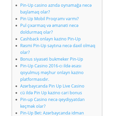
Pin-Up casino aznda oynamağa necə
başlamaq olar?
Pin Up Mobil Proqramı varmı?
Pul çıxarmaq və əmanəti necə
doldurmaq olar?
Cashback onlayn kazino Pin-Up
Rəsmi Pin-Up saytına necə daxil olmaq
olar?
Bonus siyasəti bukmeker Pin-Up
Pin-Up Casino 2016-cı ildə əsası
qoyulmuş məşhur onlayn kazino
platformasıdır.
Azərbaycanda Pin Up Live Casino
cü ildə Pin Up kazino cari bonus
Pin-up Casino necə qeydiyyatdan
keçmək olar?
Pin-Up Bet: Azərbaycanda idman