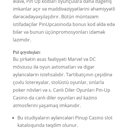
əlavə, Pin Up kodları oyunçulara daha dageniş
imkanlar açır və maddivəziyyətlərini əhəmiyyətli
dərəcədəyaxşılaşdırır. Bütün müntəzəm
istifadəçilər PinUpcasinoda bonus kod əldə edə
bilər və bunun üçünpromosyonları izləmək
lazımdır.
Pul qoyuluşları:
Bu şirkətin əsas fəaliyyəti Marvel və DC
mövzusu ilə oyun avtomatları və digər
əyləncələrin istehsalıdır. Tərtibatçının çeşidinə
çoxlu lotereyalar, stolüstü oyunlar, onlarla
poker növləri və s. Canlı Diler Oyunları Pin-Up
Casino-da canlı diler oyunları əsl kazino
atmosferini yaşamaq imkanıdır.
Bu studiyaların əyləncələri Pinup Casino slot
kataloqunda təqdim olunur.