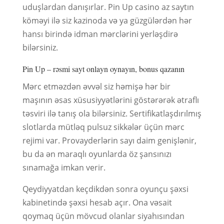
uduşlardan danışırlar. Pin Up casino az saytın
köməyi ilə siz kazinoda və ya güzgülərdən hər
hansı birində idman mərclərini yerləşdirə
bilərsiniz.
Pin Up – rəsmi sayt onlayn oynayın, bonus qazanın
Mərc etməzdən əvvəl siz həmişə hər bir
maşının əsas xüsusiyyətlərini göstərərək ətraflı
təsviri ilə tanış ola bilərsiniz. Sertifikatlaşdırılmış
slotlarda mütləq pulsuz sikkələr üçün mərc
rejimi var. Provayderlərin sayı daim genişlənir,
bu da ən maraqlı oyunlarda öz şansınızı
sınamağa imkan verir.
Qeydiyyatdan keçdikdən sonra oyunçu şəxsi
kabinetində şəxsi hesab açır. Ona vəsait
qoymaq üçün mövcud olanlar siyahısından