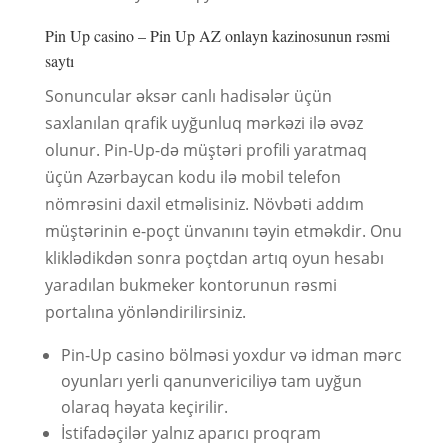
Pin Up casino – Pin Up AZ onlayn kazinosunun rəsmi
saytı
Sonuncular əksər canlı hadisələr üçün
saxlanılan qrafik uyğunluq mərkəzi ilə əvəz
olunur. Pin-Up-də müştəri profili yaratmaq
üçün Azərbaycan kodu ilə mobil telefon
nömrəsini daxil etməlisiniz. Növbəti addım
müştərinin e-poçt ünvanını təyin etməkdir. Onu
kliklədikdən sonra poçtdan artıq oyun hesabı
yaradılan bukmeker kontorunun rəsmi
portalına yönləndirilirsiniz.
Pin-Up casino bölməsi yoxdur və idman mərc
oyunları yerli qanunvericiliyə tam uyğun
olaraq həyata keçirilir.
İstifadəçilər yalnız aparıcı proqram