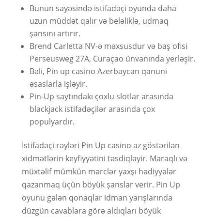
Bunun sayəsində istifadəçi oyunda daha
uzun müddət qalır və beləliklə, udmaq
şansını artırır.
Brend Carletta NV-ə məxsusdur və baş ofisi
Perseusweg 27A, Curaçao ünvanında yerləşir.
Bəli, Pin up casino Azerbaycan qanuni
əsaslarla işləyir.
Pin-Up saytındakı çoxlu slotlar arasında
blackjack istifadəçilər arasında çox
populyardır.
İstifadəçi rəyləri Pin Up casino az göstərilən
xidmətlərin keyfiyyətini təsdiqləyir. Maraqlı və
müxtəlif mümkün mərclər yaxşı hədiyyələr
qazanmaq üçün böyük şanslar verir. Pin Up
oyunu gələn qonaqlar idman yarışlarında
düzgün cavablara görə aldıqları böyük