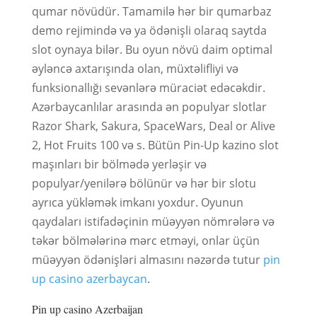
qumar növüdür. Tamamilə hər bir qumarbaz
demo rejimində və ya ödənişli olaraq saytda
slot oynaya bilər. Bu oyun növü daim optimal
əyləncə axtarışında olan, müxtəlifliyi və
funksionallığı sevənlərə müraciət edəcəkdir.
Azərbaycanlılar arasında ən populyar slotlar
Razor Shark, Sakura, SpaceWars, Deal or Alive
2, Hot Fruits 100 və s. Bütün Pin-Up kazino slot
maşınları bir bölmədə yerləşir və
populyar/yenilərə bölünür və hər bir slotu
ayrıca yükləmək imkanı yoxdur. Oyunun
qaydaları istifadəçinin müəyyən nömrələrə və
təkər bölmələrinə mərc etməyi, onlar üçün
müəyyən ödənişləri almasını nəzərdə tutur
pin
up casino azerbaycan
.
Pin up casino Azerbaijan