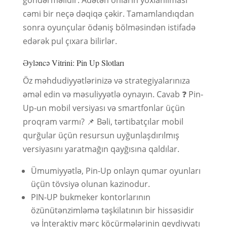
göndərməlidir. Adətən onların yoxlanılması
cəmi bir neçə dəqiqə çəkir. Tamamlandıqdan
sonra oyunçular ödəniş bölməsindən istifadə
edərək pul çıxara bilirlər.
Əyləncə Vitrini: Pin Up Slotları
Öz məhdudiyyətlərinizə və strategiyalarınıza
əməl edin və məsuliyyətlə oynayın. Cavab ❓ Pin-
Up-un mobil versiyası və smartfonlar üçün
proqram varmı? 📌 Bəli, tərtibatçılar mobil
qurğular üçün resursun uyğunlaşdırılmış
versiyasını yaratmağın qayğısına qaldılar.
Ümumiyyətlə, Pin-Up onlayn qumar oyunları
üçün tövsiyə olunan kazinodur.
PIN-UP bukmeker kontorlarının
özünütənzimləmə təşkilatının bir hissəsidir
və İnteraktiv mərc köçürmələrinin qeydiyyatı