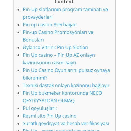
Content
Pin-Up slotlarının proqram təminatı və
provayderləri
Pin up casino Azerbaijan
Pin-up Casino Promosyonları və
Bonusları
Əyləncə Vitrini: Pin Up Slotları
Pin Up casino – Pin Up AZ onlayn
kazinosunun rəsmi saytı
Pin Up Casino Oyunlarını pulsuz oynaya
bilərəmmi?
Texniki dəstək onlayn kazinonu bağlayır
Pin Up bukmeker kontorunda NECƏ
QEYDİYYATDAN OLMAQ
Pul qoyuluşları:
Rəsmi site Pin Up casino
Sürətli qeydiyyat və hesab verifikasiyası