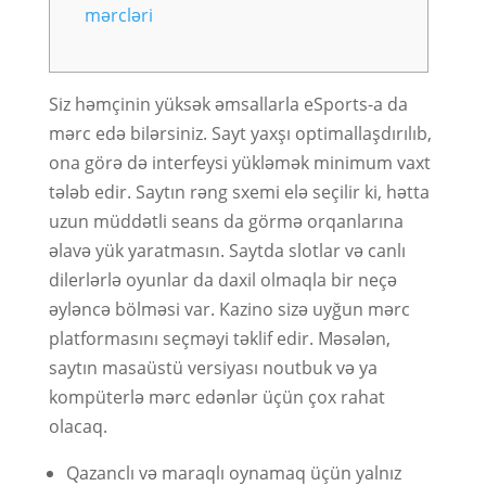
mərcləri
Siz həmçinin yüksək əmsallarla eSports-a da
mərc edə bilərsiniz. Sayt yaxşı optimallaşdırılıb,
ona görə də interfeysi yükləmək minimum vaxt
tələb edir. Saytın rəng sxemi elə seçilir ki, hətta
uzun müddətli seans da görmə orqanlarına
əlavə yük yaratmasın. Saytda slotlar və canlı
dilerlərlə oyunlar da daxil olmaqla bir neçə
əyləncə bölməsi var. Kazino sizə uyğun mərc
platformasını seçməyi təklif edir. Məsələn,
saytın masaüstü versiyası noutbuk və ya
kompüterlə mərc edənlər üçün çox rahat
olacaq.
Qazanclı və maraqlı oynamaq üçün yalnız