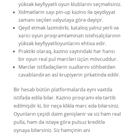
yüksək keyfiyyətli oyun klublarını seçməlisiniz.
Xidmətlərin sayı pin-up kazino ilə qeydiyyat
zamanı seçilən valyutaya görə dəyişir.
Qeyd etmək lazımdırki, kataloq yalnız yerli və
xarici oyun proqramtəminatı istehsalçılarının
yüksək keyfiyyətlioyunlarını ehtiva edir.
Praktiki olaraq, kazino saytındaki hər hansı
bir oyun real pul mərcləri üçün mövcuddur.
Mərclər istifadəçilərin suallarını söhbətdən
cavablandıran əsl krupiyerin şirkətində edilir.
Bir hesab bütün platformalarda eyni vaxtda
istifadə edilə bilər. Kazino proqramı elə tərtib
edilmişdir ki, bir neçə kliklə mərc edə bilərsiniz.
Oyunların çeşidi daim genişlənir və siz həm real
pulla, həm də istəyə görə pulsuz kreditlə
oynaya bilərsiniz. Siz həmçinin ani