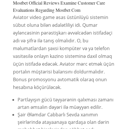
Mostbet Official Reviews Examine Customer Care
Evaluations Regarding Mostbet Com
Aviator video game əsas üstünlüyü sistemin
sübut oluna bilən ədalətliliyi idi. Qumar
əyləncəsinin pərəstişkarı əvvəlcədən istifadəçi
adı və şifrə ilə tanış olmalıdır. O, bu
məlumatlardan şəxsi kompüter və ya telefon
vasitəsilə onlayn kazino sisteminə daxil olmaq
üçün istifadə edəcək. Aviator mərc etmək üçün
portalın müştərisi balansını doldurmalıdır.
Bonus promosyonu avtomatik olaraq onun
hesabına köçürüləcək.
Partlayışın gücü təyyarənin qalxması zamanı
artan əmsalın dəyəri ilə müəyyən edilir.
Şair Ələmdar Cabbarlı Sevda xanımın
şeirlərində atayaanaya qardaşa olan dərin