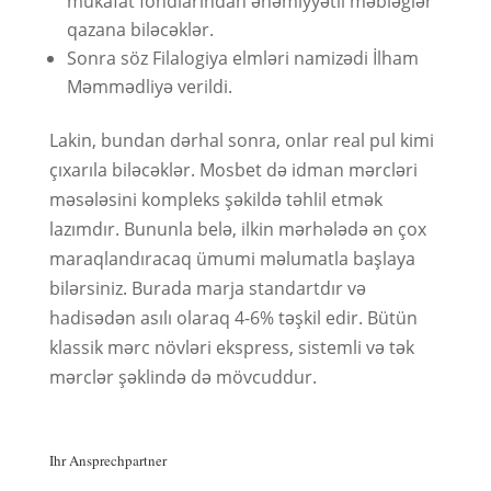
mükafat fondlarından əhəmiyyətli məbləğlər
qazana biləcəklər.
Sonra söz Filalogiya elmləri namizədi İlham
Məmmədliyə verildi.
Lakin, bundan dərhal sonra, onlar real pul kimi
çıxarıla biləcəklər. Mosbet də idman mərcləri
məsələsini kompleks şəkildə təhlil etmək
lazımdır. Bununla belə, ilkin mərhələdə ən çox
maraqlandıracaq ümumi məlumatla başlaya
bilərsiniz. Burada marja standartdır və
hadisədən asılı olaraq 4-6% təşkil edir. Bütün
klassik mərc növləri ekspress, sistemli və tək
mərclər şəklində də mövcuddur.
Ihr Ansprechpartner