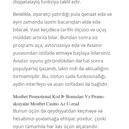
diqqətəlayiq funksiya təklif edir.
Beləliklə, ziyarətçi yatırdığı pula qənaət edə və
eyni zamanda lazımi bacarıqları əldə edə
biləcək. Vaxt keçdikcə tarifin ölçüsü və uçuş
müddəti artırıla bilər. Bundan sonra siz
proqramı aça, avtorizasiya edə və Aviator
yuvasından istifadə etməyə başlaya bilərsiniz.
Aviator oyunu göründükdən dərhal sonra
populyarlıq qazandı, lakin indi də aktuallığını
itirməmişdir. Bu, slotun sadə funksionallığı,
aydın interfeysi və asan istifadəsi ilə bağlıdır.
Mostbet Promotional Kod ᐈ Bonusları Və Promo-
aksiyalar Mostbet Casino Az U-read
Bunun üçün də qeydiyyatdan keçməyə və
hesabınızı yoxlamağa ehtiyac yoxdur, çünki
oyun tamamilə hər kəs üçün əlçatandır.