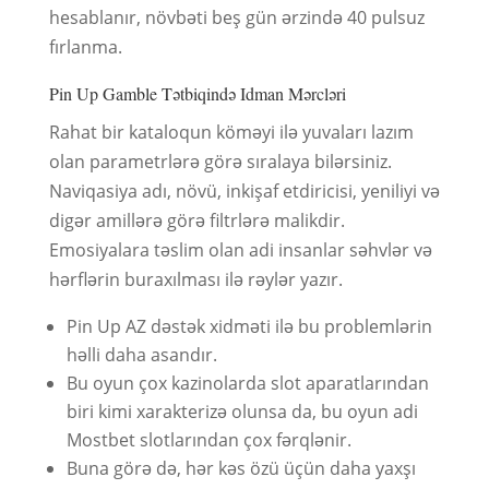
hesablanır, növbəti beş gün ərzində 40 pulsuz
fırlanma.
Pin Up Gamble Tətbiqində Idman Mərcləri
Rahat bir kataloqun köməyi ilə yuvaları lazım
olan parametrlərə görə sıralaya bilərsiniz.
Naviqasiya adı, növü, inkişaf etdiricisi, yeniliyi və
digər amillərə görə filtrlərə malikdir.
Emosiyalara təslim olan adi insanlar səhvlər və
hərflərin buraxılması ilə rəylər yazır.
Pin Up AZ dəstək xidməti ilə bu problemlərin
həlli daha asandır.
Bu oyun çox kazinolarda slot aparatlarından
biri kimi xarakterizə olunsa da, bu oyun adi
Mostbet slotlarından çox fərqlənir.
Buna görə də, hər kəs özü üçün daha yaxşı