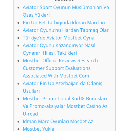
Aviator Sport Oyunun Müslümanlari Və
Əsas Yükləri̇
Pin Up Bet Tətbiqində Idman Mərcləri
Aviator Oyunu’nu Hardan Tapmaq Olar
Türkiye’de Aviator Mostbet Oyna
Aviator Oyunu Kazandırıyor Nasıl
Oynanır, Hilesi, Taktikleri
Mostbet Official Reviews Research
Customer Support Evaluations
Associated With Mostbet Com
Aviator Pin Up Azerbaijan-da Ödəniş
Üsulları
Mostbet Promotional Kod ᐈ Bonusları
Və Promo-aksiyalar Mostbet Casino Az
U-read
İdman Mərc Oyunları Mosbet Az
Mostbet Yukle