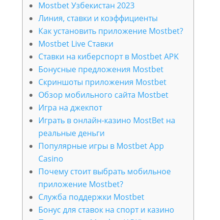
Mostbet Узбекистан 2023
Линия, ставки и коэффициенты
Как установить приложение Mostbet?
Mostbet Live Ставки
Ставки на киберспорт в Mostbet APK
Бонусные предложения Mostbet
Скриншоты приложения Mostbet
Обзор мобильного сайта Mostbet
Игра на джекпот
Играть в онлайн-казино MostBet на
реальные деньги
Популярные игры в Mostbet App
Casino
Почему стоит выбрать мобильное
приложение Mostbet?
Служба поддержки Mostbet
Бонус для ставок на спорт и казино