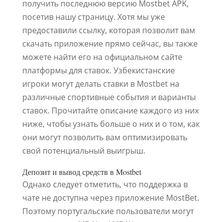
получить последнюю версию Mostbet APK,
посетив нашу страницу. Хотя мы уже
предоставили ссылку, которая позволит вам
скачать приложение прямо сейчас, вы также
можете найти его на официальном сайте
платформы для ставок. Узбекистанские
игроки могут делать ставки в Mostbet на
различные спортивные события и варианты
ставок. Прочитайте описание каждого из них
ниже, чтобы узнать больше о них и о том, как
они могут позволить вам оптимизировать
свой потенциальный выигрыш.
Депозит и вывод средств в Mostbet
Однако следует отметить, что поддержка в
чате не доступна через приложение MostBet.
Поэтому португальские пользователи могут