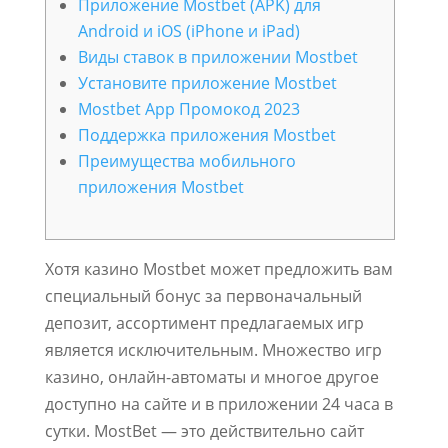
Приложение Mostbet (APK) для
Android и iOS (iPhone и iPad)
Виды ставок в приложении Mostbet
Установите приложение Mostbet
Mostbet App Промокод 2023
Поддержка приложения Mostbet
Преимущества мобильного
приложения Mostbet
Хотя казино Mostbet может предложить вам
специальный бонус за первоначальный
депозит, ассортимент предлагаемых игр
является исключительным. Множество игр
казино, онлайн-автоматы и многое другое
доступно на сайте и в приложении 24 часа в
сутки. MostBet — это действительно сайт