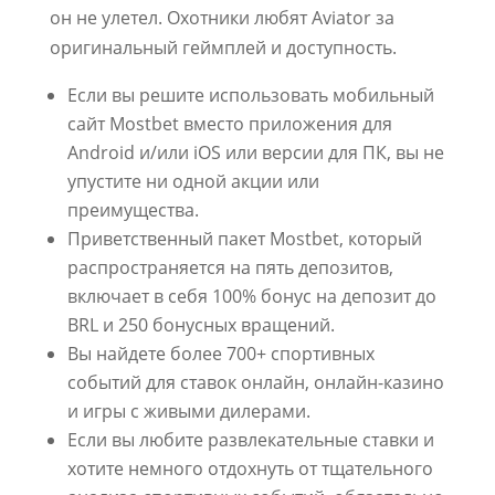
он не улетел. Охотники любят Aviator за
оригинальный геймплей и доступность.
Если вы решите использовать мобильный
сайт Mostbet вместо приложения для
Android и/или iOS или версии для ПК, вы не
упустите ни одной акции или
преимущества.
Приветственный пакет Mostbet, который
распространяется на пять депозитов,
включает в себя 100% бонус на депозит до
BRL и 250 бонусных вращений.
Вы найдете более 700+ спортивных
событий для ставок онлайн, онлайн-казино
и игры с живыми дилерами.
Если вы любите развлекательные ставки и
хотите немного отдохнуть от тщательного