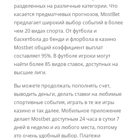
разделенных на различные категории. Что
касается предматчевых прогнозов, MostBet
предлагает широкий выбор событий в более
чем 20 видах спорта. От футбола и
баскетбола до бенди и флорбола в казино
Mostbet общий коэффициент выплат
составляет 95%. В футболе игроки могут
найти более 85 видов ставок, доступных на
высшие лиги.
Вы можете продолжать пополнять счет,
выводить деньги, делать ставки на любимые
спортивные события, играть в те же игры
казино и так далее. Мобильное приложение
делает Mostbet доступным 24 часа в сутки 7
дней в неделю и из любого места, поэтому
это очень удобный выбор. Платежи