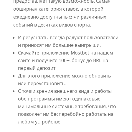
предоставляет такую возможность. Самая
обширная категория ставок, в которой
ежедневно доступны тысячи различных
событий в десятках видов спорта.
И результаты всегда радуют пользователей
и приносят им большие выигрыши.
Скачайте приложение Mostbet на нашем
сайте и получите 100% бонус до BRL на
первый депозит.
Для этого приложение можно обновить
или переустановить.
С точки зрения внешнего вида и работы
обе программы имеют одинаковые
минимальные системные требования, что
позволяет им бесперебойно работать на
любом устройстве.