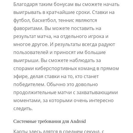
Благодаря таким бонусам вы сможете начать
выигрывать в кратчайшие сроки. Ставки на
футбол, баскетбол, теннис являются
фаворитами. Вы можете поставить на
результат матча, на отдельного игрока и
многое другое. И результаты всегда радуют
пользователей и приносят им большие
выигрыши. Вы сможете наблюдать за
спорами киберспортивных команд в прямом
эфире, делая ставки на то, кто станет
победителем. Обычно это довольно
продолжительные матчи с захватывающими
моментами, за которыми очень интересно
следить.
Системные требования для Android
Карты здесь длятся в среднем секунд, с