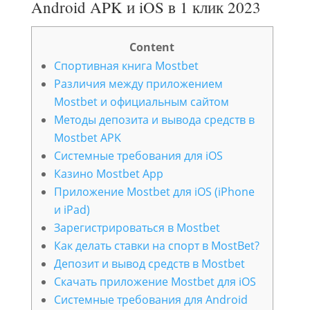
Android APK и iOS в 1 клик 2023
Content
Спортивная книга Mostbet
Различия между приложением
Mostbet и официальным сайтом
Методы депозита и вывода средств в
Mostbet APK
Системные требования для iOS
Казино Mostbet App
Приложение Mostbet для iOS (iPhone
и iPad)
Зарегистрироваться в Mostbet
Как делать ставки на спорт в MostBet?
Депозит и вывод средств в Mostbet
Скачать приложение Mostbet для iOS
Системные требования для Android