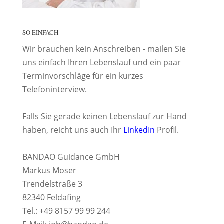
SO EINFACH
Wir brauchen kein Anschreiben - mailen Sie
uns einfach Ihren Lebenslauf und ein paar
Terminvorschläge für ein kurzes
Telefoninterview.
Falls Sie gerade keinen Lebenslauf zur Hand
haben, reicht uns auch Ihr
LinkedIn
Profil.
BANDAO Guidance GmbH
Markus Moser
Trendelstraße 3
82340 Feldafing
Tel.: +49 8157 99 99 244