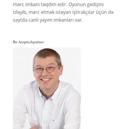
mərc imkanı təqdim edir. Oyunun gedişini
izləyib, mərc etmək istəyən iştirakçılar üçün də
saytda canlı yayım imkanları var.
Ihr Ansprechpartner