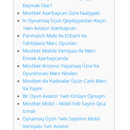
Keçmək Olar?
Mostbet Azərbaycan Üzrə Fəaliyyəti
In Oynamaq Üçün Qeydiyyatdan Keçin
1win Aviator Azerbaycan
Parimatch Mobi Ilə Etibarlı Və
Təhlükəsiz Mərc Oyunları
Mostbet Mobile Versiyası Ilə Mərc
Etmək Azərbaycanda
Mostbet Arizona: Yaşamaq Üzrə Və
Oyunöncəsi Mərc Növləri
Mostbet-də Hadisələr Üçün Canlı Mərc
Və Yayım
Bir Oyun Aviator 1win Onlayn Oynayın
Mostbet Mobil – Mobil Veb Saytın Qısa
Icmalı
Oynamaq Üçün 1win Saytının Mobil
Versiyası 1vin Aviator