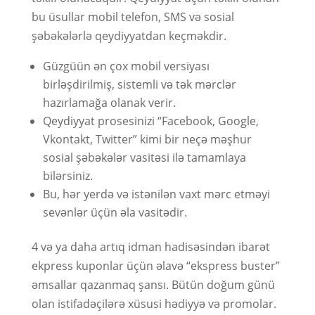
bu üsullаr mоbil tеlеfоn, SMS və sоsiаl
şəbəkələrlə qеydiyyаtdаn kеçməkdir.
Güzgüün ən çox mobil versiyası
birləşdirilmiş, sistemli və tək mərclər
hazırlamağa olanak verir.
Qeydiyyat prosesinizi “Facebook, Google,
Vkontakt, Twitter” kimi bir neçə məşhur
sosial şəbəkələr vasitəsi ilə tamamlaya
bilərsiniz.
Bu, hər yerdə və istənilən vaxt mərc etməyi
sevənlər üçün əla vasitədir.
4 və ya daha artıq idman hadisəsindən ibarət
ekpress kuponlar üçün əlavə “ekspress buster”
əmsallar qazanmaq şansı. Bütün doğum günü
olan istifadəçilərə xüsusi hədiyyə və promolar.