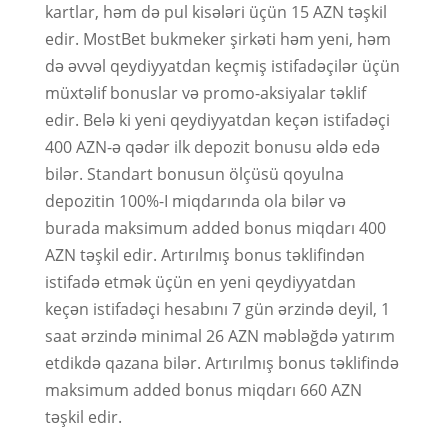
kartlar, həm də pul kisələri üçün 15 AZN təşkil
edir. MostBet bukmeker şirkəti həm yeni, həm
də əvvəl qeydiyyatdan keçmiş istifadəçilər üçün
müxtəlif bonuslar və promo-aksiyalar təklif
edir. Belə ki yeni qeydiyyatdan keçən istifadəçi
400 AZN-ə qədər ilk depozit bonusu əldə edə
bilər. Standart bonusun ölçüsü qoyulna
depozitin 100%-I miqdarında ola bilər və
burada maksimum added bonus miqdarı 400
AZN təşkil edir. Artırılmış bonus təklifindən
istifadə etmək üçün en yeni qeydiyyatdan
keçən istifadəçi hesabını 7 gün ərzində deyil, 1
saat ərzində minimal 26 AZN məbləğdə yatırım
etdikdə qazana bilər. Artırılmış bonus təklifində
maksimum added bonus miqdarı 660 AZN
təşkil edir.