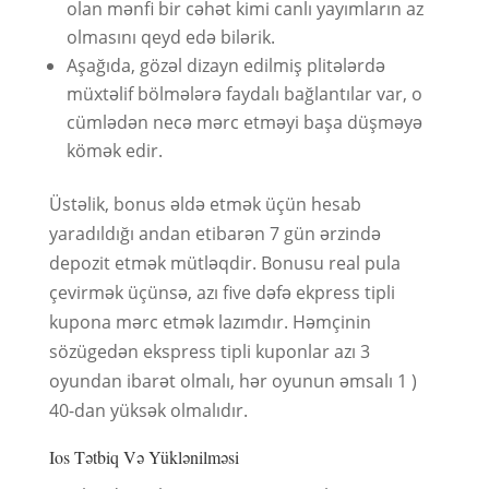
olan mənfi bir cəhət kimi canlı yayımların az
olmasını qeyd edə bilərik.
Aşağıda, gözəl dizayn edilmiş plitələrdə
müxtəlif bölmələrə faydalı bağlantılar var, o
cümlədən necə mərc etməyi başa düşməyə
kömək edir.
Üstəlik, bonus əldə etmək üçün hesab
yaradıldığı andan etibarən 7 gün ərzində
depozit etmək mütləqdir. Bonusu real pula
çevirmək üçünsə, azı five dəfə ekpress tipli
kupona mərc etmək lazımdır. Həmçinin
sözügedən ekspress tipli kuponlar azı 3
oyundan ibarət olmalı, hər oyunun əmsalı 1 )
40-dan yüksək olmalıdır.
Ios Tətbiq Və Yüklənilməsi