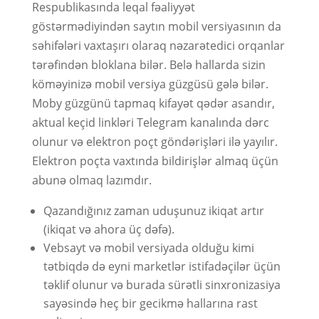
Respublikasında leqal fəaliyyət
göstərmədiyindən saytın mobil versiyasının da
səhifələri vaxtaşırı olaraq nəzarətedici orqanlar
tərəfindən bloklana bilər. Belə hallarda sizin
köməyinizə mobil versiya güzgüsü gələ bilər.
Moby güzgünü tapmaq kifayət qədər asandır,
aktual keçid linkləri Telegram kanalında dərc
olunur və elektron poçt göndərişləri ilə yayılır.
Elektron poçta vaxtında bildirişlər almaq üçün
abunə olmaq lazımdır.
Qazandığınız zaman uduşunuz ikiqat artır
(ikiqat və ahora üç dəfə).
Vebsayt və mobil versiyada olduğu kimi
tətbiqdə də eyni marketlər istifadəçilər üçün
təklif olunur və burada sürətli sinxronizasiya
sayəsində heç bir gecikmə hallarına rast