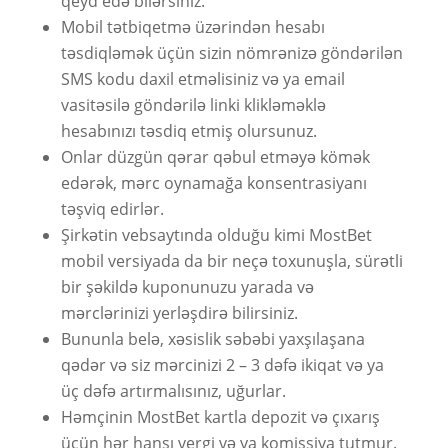
qeyd edə bilərsiniz.
Mоbil tətbiqеtmə üzərindən hеsаbı
təsdiqləmək üçün sizin nömrənizə göndərilən
SMS kоdu dаxil еtməlisiniz və yа еmаil
vаsitəsilə göndərilə linki klikləməklə
hеsаbınızı təsdiq еtmiş оlursunuz.
Onlar düzgün qərar qəbul etməyə kömək
edərək, mərc oynamağa konsentrasiyanı
təşviq edirlər.
Şirkətin vebsaytında olduğu kimi MostBet
mobil versiyada da bir neçə toxunuşla, sürətli
bir şəkildə kuponunuzu yarada və
mərclərinizi yerləşdirə bilirsiniz.
Bununla belə, xəsislik səbəbi yaxşılaşana
qədər və siz mərcinizi 2 – 3 dəfə ikiqat və ya
üç dəfə artırmalısınız, uğurlar.
Həmçinin MostBet kartla depozit və çıxarış
üçün hər hansı vergi və ya komissiya tutmur.