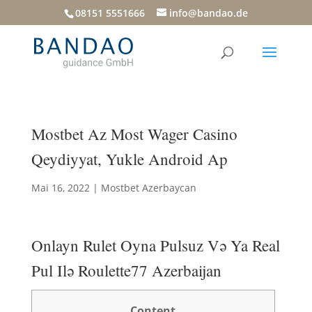
08151 5551666
info@bandao.de
Mostbet Az Most Wager Casino
Qeydiyyat, Yukle Android Ap
Mai 16, 2022
|
Mostbet Azerbaycan
Onlayn Rulet Oyna Pulsuz Və Ya Real
Pul Ilə Roulette77 Azerbaijan
Content