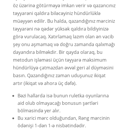
öz üzərinə götürməyə imkan verir və qazancınız
təyyarəni qaldıra biləcəyiniz hündürlüklə
müəyyən edilir. Bu halda, qazandığınız mərciniz
təyyarəni nə qədər yüksək qaldıra bildiyinizə
görə vurulacaq. Xatırlamaq lazım olan ən vacib
şey onu aşmamaq və doğru zamanda qalxmağı
dayandıra bilməkdir. Bir qayda olaraq, bu
metodun işləməsi üçün təyyarə maksimum
hündürlüyə çatmazdan əvvəl geri al düyməsini
basın. Qazandığınız zaman uduşunuz ikiqat
artır (ikiqat və ahora üç dəfə).
Bəzi hallarda isə bunun ruletka oyunlarına
aid olub olmayacağı bonusun şərtləri
bölməsində yer alır.
Bu xarici mərc olduğundan, Rəng mərcinin
ödənişi 1-dən 1-ə nisbətindədir.