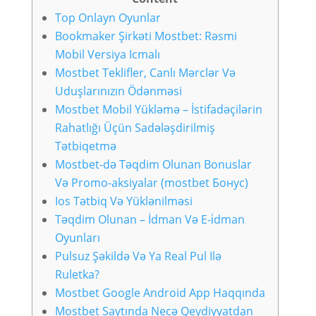
Top Onlayn Oyunlar
Bookmaker Şirkəti Mostbet: Rəsmi
Mobil Versiya Icmalı
Mostbet Teklifler, Canlı Mərclər Və
Uduşlarınızın Ödənməsi
Mostbet Mobil Yükləmə – İstifadəçilərin
Rahatlığı Üçün Sadələşdirilmiş
Tətbiqetmə
Mostbet-də Təqdim Olunan Bonuslar
Və Promo-aksiyalar (mostbet Бонус)
Ios Tətbiq Və Yüklənilməsi
Təqdim Olunan – İdman Və E-i̇dman
Oyunları
Pulsuz Şəkildə Və Ya Real Pul Ilə
Ruletka?
Mostbet Google Android App Haqqında
Mostbet Saytında Necə Qeydiyyatdan