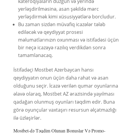
kateroqiyaların düzgün və yerində
yerləşdirilməsinə, asan şəkildə mərc
yerləşdirmək kimi xüsusiyyətlərə borcludur.
Bu zaman sizdən müvafiq icazələr tələb
ediləcək və qeydiyyat prosesi
məlumatlarınızın oxunması və istifadəsi üçün
bir neçə icazəyə razılıq verdikdən sonra
tamamlanacaq.
İstifadəçi Mostbet Azerbaycan hansı
qeydiyyatın onun üçün daha rahat və asan
olduğunu seçir. İcazə verilən qumar oyunlarına
əlavə olaraq, Mostbet AZ ərazisində yayılması
qadağan olunmuş oyunları təqdim edir. Buna
görə oyunçular vaxtaşırı resursun əlçatmazlığı
ilə üzləşirlər.
Mostbet-də Təqdim Olunan Bonuslar Və Promo-