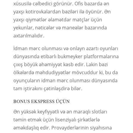
xüsusilə cəlbedici görünür. Ofis bazarda ən
yaxşı kotirovkalardan bəziləri ilə öyünür. Ən
yaxşı qiymətlər əlamətdar matçlar üçün
yekunlar, nəticələr və maneələr bazarında
axtarılmalıdır.
İdman mərc olunması və onlayn azartı oyunları
dünyasında etibarlı bukmеyker platformalarına
çıxış böyük əhəmiyyət kəsb edir. Lakin bəzi
ölkələrdə məhdudiyyətlər mövcuddur ki, bu da
oyunçuların idman mərc olunması dünyasında
tam iştirakını çətinləşdirə bilər.
BONUS EKSPRESS ÜÇÜN
Ən yüksək keyfiyyətli və ən maraqlı slotları
təmin etmək üçün lisenziyalı şirkətlərlə
əməkdaşlıq edir. Provayderlərinin siyahısına