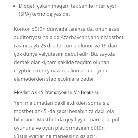
Diqqəti çəkən məqam tək səhifə interfeysi
(SPA) texnologiyasıdır.
Kontor bütün dünyada tanınsa da, onun əsas
auditoriyası hələ də Azərbaycandandır Mostbet
rəsmi saytı 25 dilə tərcümə olunur və 19-dan
çox dünya valyutasını qəbul edir. Bu, saytda
demək olar ki, tam şəkildə təqdim olunan
cryptocurrency nəzərə alınmadan – yeni
əlamətlərdən stablecoinlərə qədər.
Mostbet Az-45 Promosyonları Və Bonusları
Yeni məlumatları daxil etdikdən sonra siz
mostbet az 45 -da şəxsi hesabınıza daxil ola
bilərsiniz. Mostbet-də qeydiyyat mərclərə, pul
oyununa və oyun platformasının bütün
xüsusiyyətlərinə maneəsiz çıxış açır.