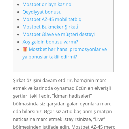
Mostbet onlayn kazino
Qeydiyyat bonusu
Mostbet AZ-45 mobil tətbiqi
Mostbet Bukmeker Şi̇rkəti̇
Mostbet Əlavə və müştəri dəstəyi
Xoş gəldin bonusu varmı?
Mostbet hər hansı promosyonlar və
ya bonuslar təklif edirmi?
Şirkət öz işini davam etdirir, həmçinin mərc
etmək və kazinoda oynamaq üçün ən əlverişli
şərtləri təklif edir. “İdman hadisələri”
bölməsində siz qarşıdan gələn oyunlara mərc
edə bilərsiniz. Əgər siz artıq başlanmış matçın
nəticəsinə mərc etmək istəyirsinizsə, “Live”
bölməsindən istifadə edin. Mostbet AZ-45 mərc