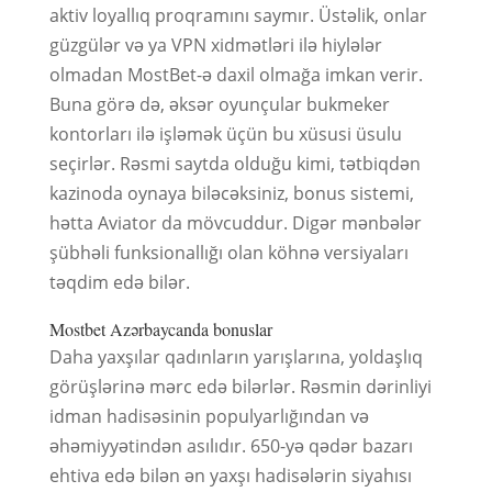
aktiv loyallıq proqramını saymır. Üstəlik, onlar
güzgülər və ya VPN xidmətləri ilə hiylələr
olmadan MostBet-ə daxil olmağa imkan verir.
Buna görə də, əksər oyunçular bukmeker
kontorları ilə işləmək üçün bu xüsusi üsulu
seçirlər. Rəsmi saytda olduğu kimi, tətbiqdən
kazinoda oynaya biləcəksiniz, bonus sistemi,
hətta Aviator da mövcuddur. Digər mənbələr
şübhəli funksionallığı olan köhnə versiyaları
təqdim edə bilər.
Mostbet Azərbaycanda bonuslar
Daha yaxşılar qadınların yarışlarına, yoldaşlıq
görüşlərinə mərc edə bilərlər. Rəsmin dərinliyi
idman hadisəsinin populyarlığından və
əhəmiyyətindən asılıdır. 650-yə qədər bazarı
ehtiva edə bilən ən yaxşı hadisələrin siyahısı