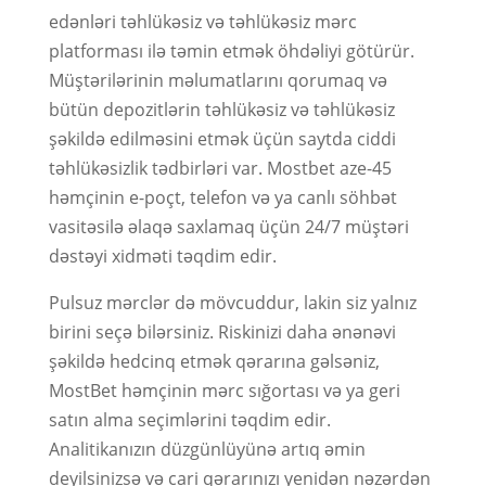
edənləri təhlükəsiz və təhlükəsiz mərc
platforması ilə təmin etmək öhdəliyi götürür.
Müştərilərinin məlumatlarını qorumaq və
bütün depozitlərin təhlükəsiz və təhlükəsiz
şəkildə edilməsini etmək üçün saytda ciddi
təhlükəsizlik tədbirləri var. Mostbet aze-45
həmçinin e-poçt, telefon və ya canlı söhbət
vasitəsilə əlaqə saxlamaq üçün 24/7 müştəri
dəstəyi xidməti təqdim edir.
Pulsuz mərclər də mövcuddur, lakin siz yalnız
birini seçə bilərsiniz. Riskinizi daha ənənəvi
şəkildə hedcinq etmək qərarına gəlsəniz,
MostBet həmçinin mərc sığortası və ya geri
satın alma seçimlərini təqdim edir.
Analitikanızın düzgünlüyünə artıq əmin
deyilsinizsə və cari qərarınızı yenidən nəzərdən