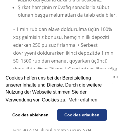
Şirkət həmçinin müvafiq sənədlərlə sübut
olunan başqa məlumatları da tələb edə bilər.
• 1 min rubldan əlavə doldurulma üçün 100%
xoş gəlmisiniz bonusu, həmçinin ilk depoziti
edərkən 250 pulsuz fırlanma. • Sərbəst
dövriyyəni doldurarkən ikinci depozitdə 1 min
50, 1500 rubldan əmanət qoyarkən üçüncü
depozitdə. Əgər “E-poçtla” seçimi seçilibsə, ölkə
və fiat valyutası istisna olmaqla, e-poçt ünvanını
Cookies helfen uns bei der Bereitstellung
göstərən parol yaratmalısınız. Bu məlumatlar
unserer Inhalte und Dienste. Durch die weitere
şəxsi hesabınıza daxil olmaq üçün istifadə
Nutzung der Webseite stimmen Sie der
olunur.
Verwendung von Cookies zu.
Mehr erfahren
Mostbet-AZ 45 Azərbaycanda bukmeker və kazino
Cookies ablehnen
Cookies erlauben
Bonus 550+250F
Hər 30 AZN-lik pul qoyma üçün AZN