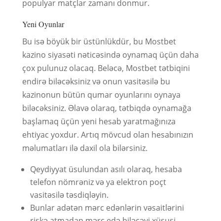
populyar matçlar zamanı donmur.
Yeni Oyunlar
Bu isə böyük bir üstünlükdür, bu Mostbet
kazino siyasəti nəticəsində oynamaq üçün daha
çox pulunuz olacaq. Beləcə, Mostbet tətbiqini
endirə biləcəksiniz və onun vasitəsilə bu
kazinonun bütün qumar oyunlarını oynaya
biləcəksiniz. Əlavə olaraq, tətbiqdə oynamağa
başlamaq üçün yeni hesab yaratmağınıza
ehtiyac yoxdur. Artıq mövcud olan hesabınızın
məlumatları ilə daxil ola bilərsiniz.
Qeydiyyat üsulundan asılı olaraq, hesaba
telefon nömrəniz və ya elektron poçt
vasitəsilə təsdiqləyin.
Bunlar adətən mərc edənlərin vəsaitlərini
riskə atmadan mərc edə biləcəyi xüsusi