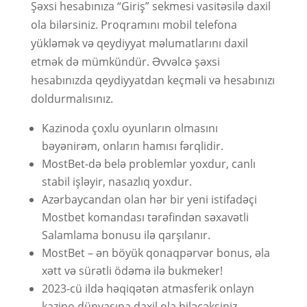
Şəxsi hesabınıza “Giriş” sekmesi vasitəsilə daxil
ola bilərsiniz. Proqramını mobil telefona
yükləmək və qeydiyyat məlumatlarını daxil
etmək də mümkündür. Əvvəlcə şəxsi
hesabınızda qeydiyyatdan keçməli və hesabınızı
doldurmalısınız.
Kazinoda çoxlu oyunların olmasını
bəyənirəm, onların hamısı fərqlidir.
MostBet-də belə problemlər yoxdur, canlı
stabil işləyir, nasazlıq yoxdur.
Azərbaycandan olan hər bir yeni istifadəçi
Mostbet komandası tərəfindən səxavətli
Salamlama bonusu ilə qarşılanır.
MostBet – ən böyük qonaqpərvər bonus, əla
xətt və sürətli ödəmə ilə bukmeker!
2023-cü ildə həqiqətən atmasferik onlayn
kazino dünyasına daxil ola biləcəksiniz.