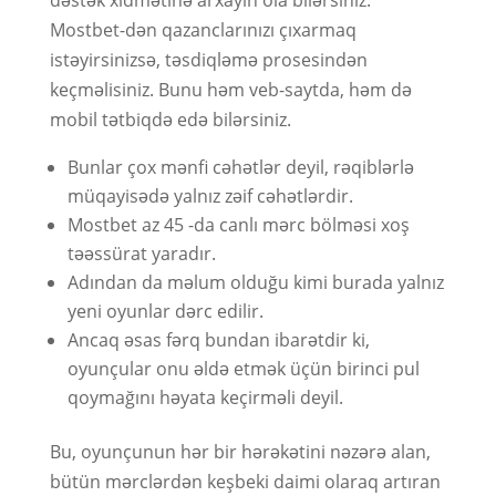
dəstək xidmətinə arxayın ola bilərsiniz.
Mostbet-dən qazanclarınızı çıxarmaq
istəyirsinizsə, təsdiqləmə prosesindən
keçməlisiniz. Bunu həm veb-saytda, həm də
mobil tətbiqdə edə bilərsiniz.
Bunlar çox mənfi cəhətlər deyil, rəqiblərlə
müqayisədə yalnız zəif cəhətlərdir.
Mostbet az 45 -da canlı mərc bölməsi xoş
təəssürat yaradır.
Adından da məlum olduğu kimi burada yalnız
yeni oyunlar dərc edilir.
Ancaq əsas fərq bundan ibarətdir ki,
oyunçular onu əldə etmək üçün birinci pul
qoymağını həyata keçirməli deyil.
Bu, oyunçunun hər bir hərəkətini nəzərə alan,
bütün mərclərdən keşbeki daimi olaraq artıran