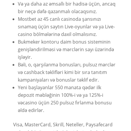
Və ya daha az əmsallı bir hadisə üçün, ancaq
bir neçə dəfə qazanmalı olacaqsınız.
Mostbet az 45 canlı casinoda şansınızı
sınamaq üçün saytın Live-oyunlar və ya Live-
casino bölmələrinə daxil olmalısınız.
Bukmeker kontoru daim bonus sisteminin
genişləndirilməsi və mərclərin sayı üzərində
işləyir.
Bəli, o, qarşılanma bonusları, pulsuz mərclər
və cashback təklifləri kimi bir sıra tanıtım
kampaniyaları və bonuslar təklif edir.
Yeni başlayanlar 550 manata qədər ilk
depozit məbləğinin 100%-i və ya 125%-i
vəcasino üçün 250 pulsuz fırlanma bonusu
əldə edirlər.
Visa, MasterCard, Skrill, Neteller, Paysafecard