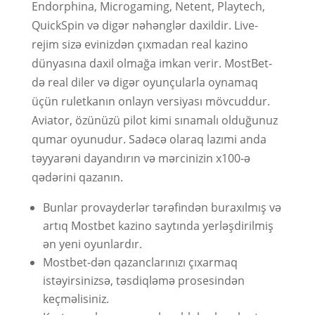
Endorphina, Microgaming, Netent, Playtech,
QuickSpin və digər nəhənglər daxildir. Live-
rejim sizə evinizdən çıxmadan real kazino
dünyasına daxil olmağa imkan verir. MostBet-
də real diler və digər oyunçularla oynamaq
üçün ruletkanın onlayn versiyası mövcuddur.
Aviator, özünüzü pilot kimi sınamalı olduğunuz
qumar oyunudur. Sadəcə olaraq lazımi anda
təyyarəni dayandırın və mərcinizin x100-ə
qədərini qazanın.
Bunlar provayderlər tərəfindən buraxılmış və
artıq Mostbet kazino saytında yerləşdirilmiş
ən yeni oyunlardır.
Mostbet-dən qazanclarınızı çıxarmaq
istəyirsinizsə, təsdiqləmə prosesindən
keçməlisiniz.