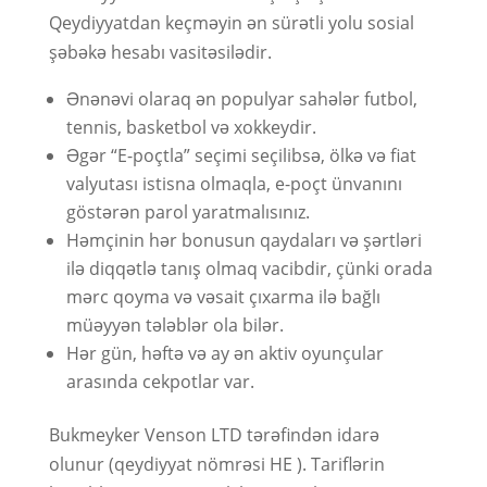
Qeydiyyatdan keçməyin ən sürətli yolu sosial
şəbəkə hesabı vasitəsilədir.
Ənənəvi olaraq ən populyar sahələr futbol, ​​
tennis, basketbol və xokkeydir.
Əgər “E-poçtla” seçimi seçilibsə, ölkə və fiat
valyutası istisna olmaqla, e-poçt ünvanını
göstərən parol yaratmalısınız.
Həmçinin hər bonusun qaydaları və şərtləri
ilə diqqətlə tanış olmaq vacibdir, çünki orada
mərc qoyma və vəsait çıxarma ilə bağlı
müəyyən tələblər ola bilər.
Hər gün, həftə və ay ən aktiv oyunçular
arasında cekpotlar var.
Bukmeyker Venson LTD tərəfindən idarə
olunur (qeydiyyat nömrəsi HE ). Tariflərin