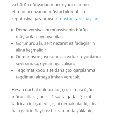
və bütün dünyadan mərc oyunçularının
etimadını qazanan müştəri xidməti ilə
reputasiya qazanmışdır
mostbet azerbaycan
.
Demo versiyasını müəssisənin bütün
müştəriləri oynaya bilər.
Görünürdü ki, sərt nəzarət istifadəçilərin
əlinə keçməlidir.
Qumar oyunçususunuzsa və kart oyunlarını
sevirsinizsə, oynamağa çalışın.
Təqdimat kodu sizə daha çox qarşılanma
təqdimatı almağa imkan verəcək.
Hesab dərhal doldurulur, çıxarılması üçün
müraciətlər işlənir – 1 saata qədər. Şirkət
tədricən inkişaf edir, işini demək olar ki, ideal
hala gətirir. Sayt tez bir zamanda yüklənir,