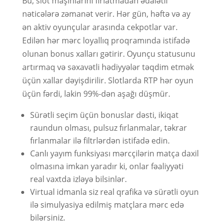
Bu, slot maşınlarını fırlatmadan ədalətli
nəticələrə zəmanət verir. Hər gün, həftə və ay
ən aktiv oyunçular arasında cekpotlar var.
Edilən hər mərc loyallıq proqramında istifadə
olunan bonus xalları gətirir. Oyunçu statusunu
artırmaq və səxavətli hədiyyələr təqdim etmək
üçün xallar dəyişdirilir. Slotlarda RTP hər oyun
üçün fərdi, lakin 99%-dən aşağı düşmür.
Sürətli seçim üçün bonuslar dəsti, ikiqat
raundun olması, pulsuz fırlanmalar, təkrar
fırlanmalar ilə filtrlərdən istifadə edin.
Canlı yayım funksiyası mərcçilərin matça daxil
olmasına imkan yaradır ki, onlar fəaliyyəti
real vaxtda izləyə bilsinlər.
Virtual idmanla siz real qrafika və sürətli oyun
ilə simulyasiya edilmiş matçlara mərc edə
bilərsiniz.