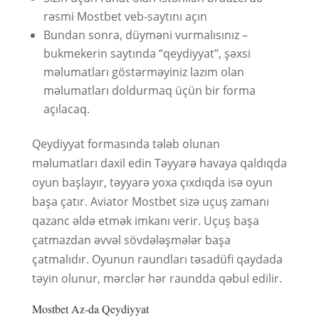
rəsmi Mostbet veb-saytını açın
Bundan sonra, düyməni vurmalısınız –
bukmekerin saytında “qeydiyyat”, şəxsi
məlumatları göstərməyiniz lazım olan
məlumatları doldurmaq üçün bir forma
açılacaq.
Qeydiyyat formasında tələb olunan
məlumatları daxil edin Təyyarə havaya qaldıqda
oyun başlayır, təyyarə yoxa çıxdıqda isə oyun
başa çatır. Aviator Mostbet sizə uçuş zamanı
qazanc əldə etmək imkanı verir. Uçuş başa
çatmazdan əvvəl sövdələşmələr başa
çatmalıdır. Oyunun raundları təsadüfi qaydada
təyin olunur, mərclər hər raundda qəbul edilir.
Mostbet Az-da Qeydiyyat