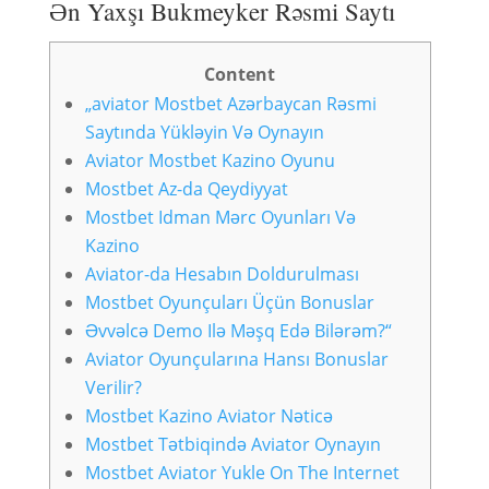
Ən Yaxşı Bukmeyker Rəsmi Saytı
Content
„aviator Mostbet Azərbaycan Rəsmi
Saytında Yükləyin Və Oynayın
Aviator Mostbet Kazino Oyunu
Mostbet Az-da Qeydiyyat
Mostbet Idman Mərc Oyunları Və
Kazino
Aviator-da Hesabın Doldurulması
Mostbet Oyunçuları Üçün Bonuslar
Əvvəlcə Demo Ilə Məşq Edə Bilərəm?“
Aviator Oyunçularına Hansı Bonuslar
Verilir?
Mostbet Kazino Aviator Nəticə
Mostbet Tətbiqində Aviator Oynayın
Mostbet Aviator Yukle On The Internet