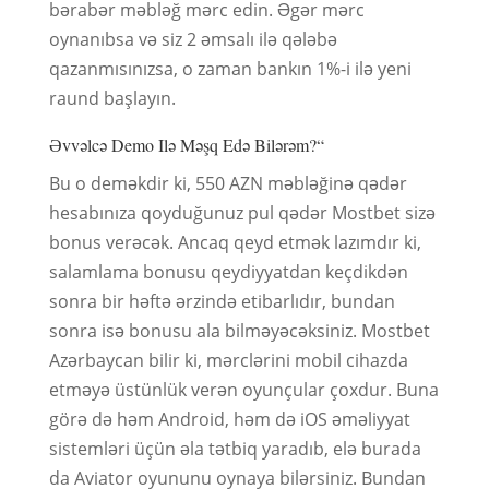
bərabər məbləğ mərc edin. Əgər mərc
oynanıbsa və siz 2 əmsalı ilə qələbə
qazanmısınızsa, o zaman bankın 1%-i ilə yeni
raund başlayın.
Əvvəlcə Demo Ilə Məşq Edə Bilərəm?“
Bu o deməkdir ki, 550 AZN məbləğinə qədər
hesabınıza qoyduğunuz pul qədər Mostbet sizə
bonus verəcək. Ancaq qeyd etmək lazımdır ki,
salamlama bonusu qeydiyyatdan keçdikdən
sonra bir həftə ərzində etibarlıdır, bundan
sonra isə bonusu ala bilməyəcəksiniz. Mostbet
Azərbaycan bilir ki, mərclərini mobil cihazda
etməyə üstünlük verən oyunçular çoxdur. Buna
görə də həm Android, həm də iOS əməliyyat
sistemləri üçün əla tətbiq yaradıb, elə burada
da Aviator oyununu oynaya bilərsiniz. Bundan