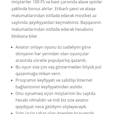
müştərilər 100 FS və bəxt çarxında əlavə spinlər
şəklində bonus alırlar. Etibarlı şəxsi və əlaqə
məlumatlarından istifadə edərək mostbet az
saytında qeydiyyatdan keçməlisiniz. Başqasının
məlumatlarından istifadə edərək hesabınız
bloklana bilər.
Aviator onlayn oyunu öz sadəliyini görə
dünyanın hər yerindən olan oyunçular
arasında sürətlə populyarlıq qazanıb.
Bu oyun sizə çox səy göstərmədən böyük pul
qazanmağa imkan verir.
Proqramın keyfiyyəti və sabitliyi İnternet
bağlantısının keyfiyyətindən asılıdır.
Onu oynamaq üçün müştərinin bu saytda
hesabı olmalıdır və indi biz sizə aviator
qeydiyyat necə getdiyini söyləyəcəyik.
Sizin üçün rahat olan istənilən brauzerdə