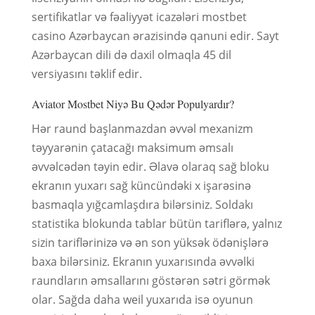
sertifikatlar və fəaliyyət icazələri mostbet
casino Azərbaycan ərazisində qanuni edir. Sayt
Azərbaycan dili də daxil olmaqla 45 dil
versiyasını təklif edir.
Aviator Mostbet Niyə Bu Qədər Populyardır?
Hər raund başlanmazdan əvvəl mexanizm
təyyarənin çatacağı maksimum əmsalı
əvvəlcədən təyin edir. Əlavə olaraq sağ bloku
ekranın yuxarı sağ küncündəki x işarəsinə
basmaqla yığcamlaşdıra bilərsiniz. Soldakı
statistika blokunda tablar bütün tariflərə, yalnız
sizin tariflərinizə və ən son yüksək ödənişlərə
baxa bilərsiniz. Ekranın yuxarısında əvvəlki
raundların əmsallarını göstərən sətri görmək
olar. Sağda daha weil yuxarıda isə oyunun