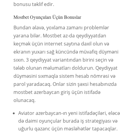
bonusu təklif edir.
Mostbet Oyunçuları Üçün Bonuslar
Bundan əlavə, yoxlama zamanı problemlər
yarana bilər. Mostbet az-da qeydiyyatdan
keçmək üçün internet saytına daxil olun və
ekranın yuxarı sağ küncündə müvafiq düyməni
sıxın. 3 qeydiyyat variantından birini seçin və
tələb olunan məlumatları doldurun. Qeydiyyat
düyməsini sıxmaqla sistem hesab nömrəsi və
parol yaradacaq. Onlar sizin şəxsi hesabınızda
mostbet azerbaycan giriş üçün istifadə
olunacaq.
Aviator azerbaycan-ın yeni istifadəçiləri, eləcə
də daimi oyunçular burada iş strategiyası və
uğurlu qazanc üçün məsləhətlər tapacaqlar.