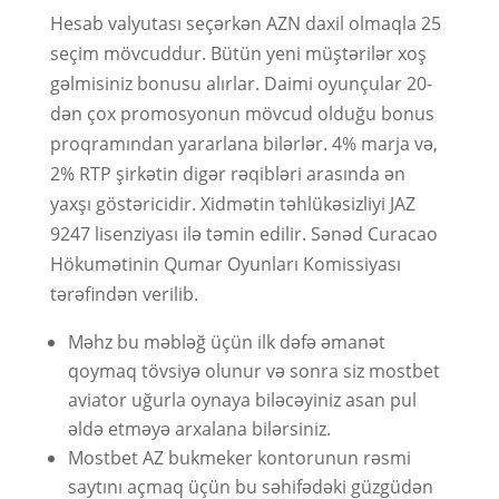
Hesab valyutası seçərkən AZN daxil olmaqla 25
seçim mövcuddur. Bütün yeni müştərilər xoş
gəlmisiniz bonusu alırlar. Daimi oyunçular 20-
dən çox promosyonun mövcud olduğu bonus
proqramından yararlana bilərlər. 4% marja və,
2% RTP şirkətin digər rəqibləri arasında ən
yaxşı göstəricidir. Xidmətin təhlükəsizliyi JAZ
9247 lisenziyası ilə təmin edilir. Sənəd Curacao
Hökumətinin Qumar Oyunları Komissiyası
tərəfindən verilib.
Məhz bu məbləğ üçün ilk dəfə əmanət
qoymaq tövsiyə olunur və sonra siz mostbet
aviator uğurla oynaya biləcəyiniz asan pul
əldə etməyə arxalana bilərsiniz.
Mostbet AZ bukmeker kontorunun rəsmi
saytını açmaq üçün bu səhifədəki güzgüdən