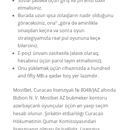
Sosial şəbəkə üçün giriş və şifrənizi daxil
etməlisiniz.
Burada uzun qısa zolaqların nadir olduğunu
görəcəksiniz, ona“ „görə də əminliklə
sınaqdan keçirə və sonra oyun
strategiyamızla real pul oyununa keçə
bilərsiniz.
E-poçt ünvanı vasitəsilə (əlavə olaraq,
hesabınız üçün parol təyin etməlisiniz);
Onu yükləmək üçün cihazınızda a hundred
and fifty MB-a qədər boş yer lazımdır.
MostBet, Curacao lisenziyalı № 8048/JAZ altında
Bizbon N. V. Mostbet AZ bukmeker kontoru
azərbaycanlı oyunçular üçün ən yaxşı seçim
hesab olunur. Şirkətin etibarlılığı Curacao
Hökumətinin Qumar Komissiyasından
lisenziyanın olması ilə bağlıdır. Lisenziya,