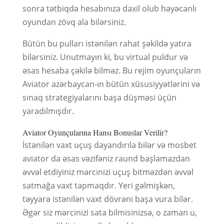
sonra tətbiqdə hesabınıza daxil olub həyəcanlı
oyundan zövq ala bilərsiniz.
Bütün bu pulları istənilən rahat şəkildə yatıra
bilərsiniz. Unutmayın ki, bu virtual puldur və
əsas hesaba çəkilə bilməz. Bu rejim oyunçuların
Aviator azərbaycan-ın bütün xüsusiyyətlərini və
sınaq strategiyalarını başa düşməsi üçün
yaradılmışdır.
Aviator Oyunçularına Hansı Bonuslar Verilir?
İstənilən vaxt uçuş dayandırıla bilər və mosbet
aviator da əsas vəzifəniz raund başlamazdan
əvvəl etdiyiniz mərcinizi uçuş bitməzdən əvvəl
satmağa vaxt tapmaqdır. Yeri gəlmişkən,
təyyarə istənilən vaxt dövrəni başa vura bilər.
Əgər siz mərcinizi sata bilmisinizsə, o zaman u,