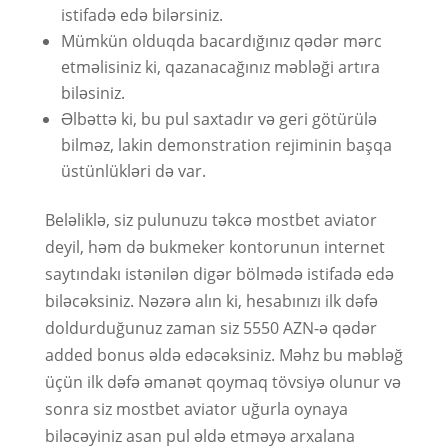
istifadə edə bilərsiniz.
Mümkün olduqda bacardığınız qədər mərc
etməlisiniz ki, qazanacağınız məbləği artıra
biləsiniz.
Əlbəttə ki, bu pul saxtadır və geri götürülə
bilməz, lakin demonstration rejiminin başqa
üstünlükləri də var.
Beləliklə, siz pulunuzu təkcə mostbet aviator
deyil, həm də bukmeker kontorunun internet
saytındakı istənilən digər bölmədə istifadə edə
biləcəksiniz. Nəzərə alın ki, hesabınızı ilk dəfə
doldurduğunuz zaman siz 5550 AZN-ə qədər
added bonus əldə edəcəksiniz. Məhz bu məbləğ
üçün ilk dəfə əmanət qoymaq tövsiyə olunur və
sonra siz mostbet aviator uğurla oynaya
biləcəyiniz asan pul əldə etməyə arxalana