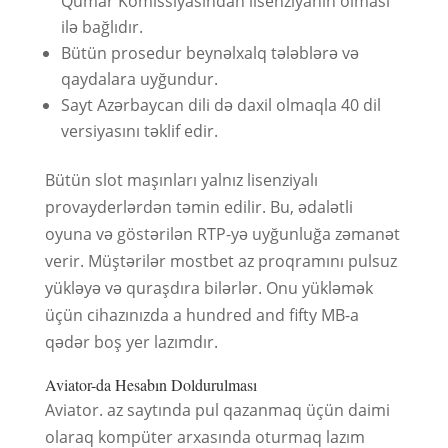
Qumar Komissiyasından lisenziyanın olması
ilə bağlıdır.
Bütün prosedur beynəlxalq tələblərə və
qaydalara uyğundur.
Sayt Azərbaycan dili də daxil olmaqla 40 dil
versiyasını təklif edir.
Bütün slot maşınları yalnız lisenziyalı
provayderlərdən təmin edilir. Bu, ədalətli
oyuna və göstərilən RTP-yə uyğunluğa zəmanət
verir. Müştərilər mostbet az proqramını pulsuz
yükləyə və quraşdıra bilərlər. Onu yükləmək
üçün cihazınızda a hundred and fifty MB-a
qədər boş yer lazımdır.
Aviator-da Hesabın Doldurulması
Aviator. az saytında pul qazanmaq üçün daimi
olaraq kompüter arxasında oturmaq lazım