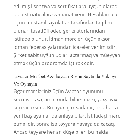
edilmiş lisenziya və sertifikatlara uyğun olaraq
dürüst nəticələrə zəmanət verir. Hesablamalar
üçün müstəqil təşkilatlar tərəfindən təqdim
olunan təsadüfi ədəd generatorlarından
istifadə olunur. İdman mərcləri üçün əksər
idman federasiyalarından icazələr verilmişdir.
Şirkət sabit uyğunluqları axtarmaq və müəyyən
etmək üçün proqramda iştirak edir.
„aviator Mostbet Azərbaycan Rəsmi Saytında Yükləyin
Və Oynayın
Əgər mərcləriniz üçün Aviator oyununu
seçmisinizsə, əmin onda bilərsiniz ki, yaxşı vaxt
keçirəcəksiniz. Bu oyun çox sadədir, onu hətta
yeni başlayanlar da anlaya bilər. İstifadəçi mərc
etməlidir, sonra isə təyyara havaya qalxacaq.
Ancaq təyyarə hər an düşə bilər, bu halda