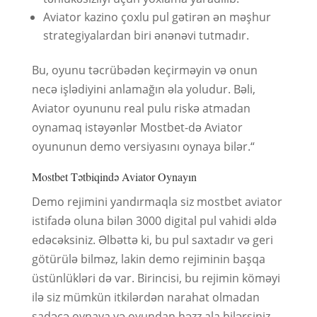
Aviator kazino çoxlu pul gətirən ən məşhur
strategiyalardan biri ənənəvi tutmadır.
Bu, oyunu təcrübədən keçirməyin və onun
necə işlədiyini anlamağın əla yoludur. Bəli,
Aviator oyununu real pulu riskə atmadan
oynamaq istəyənlər Mostbet-də Aviator
oyununun demo versiyasını oynaya bilər.“
Mostbet Tətbiqində Aviator Oynayın
Demo rejimini yandırmaqla siz mostbet aviator
istifadə oluna bilən 3000 digital pul vahidi əldə
edəcəksiniz. Əlbəttə ki, bu pul saxtadır və geri
götürülə bilməz, lakin demo rejiminin başqa
üstünlükləri də var. Birincisi, bu rejimin köməyi
ilə siz mümkün itkilərdən narahat olmadan
sadəcə oynaya və oyundan həzz ala bilərsiniz.