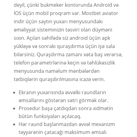
deyil, çünki bukmeker kontorunda Android və
İOS üçün mobil proqram var. Mostbet aviator
indir üçün saytın yuxarı menyusundakı
əməliyyat sisteminizin təsviri olan düyməni
sıxın. Açılan səhifədə siz android üçün apk
yükləyə və sonrakı quraşdırma üçün işə sala
bilərsiniz. Quraşdırma zamanı xəta baş verərsə,
telefon parametrlərinə keçin və təhlükəsizlik
menyusunda naməlum mənbələrdən
tətbiqlərin quraşdırılmasına icazə verin.
Ekranın yuxarısında əvvəlki raundların
əmsallarını göstərən sətri görmək olar.
Prosedur başa çatdıqdan sonra xidmətin
bütün funksiyaları açılacaq.
Hər raund başlanmazdan əvvəl mexanizm
təyyarənin çatacağı maksimum əmsalı