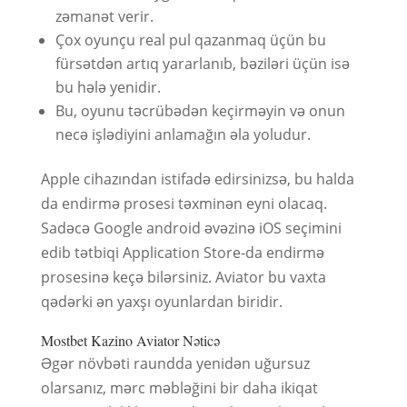
zəmanət verir.
Çox oyunçu real pul qazanmaq üçün bu
fürsətdən artıq yararlanıb, bəziləri üçün isə
bu hələ yenidir.
Bu, oyunu təcrübədən keçirməyin və onun
necə işlədiyini anlamağın əla yoludur.
Apple cihazından istifadə edirsinizsə, bu halda
da endirmə prosesi təxminən eyni olacaq.
Sadəcə Google android əvəzinə iOS seçimini
edib tətbiqi Application Store-da endirmə
prosesinə keçə bilərsiniz. Aviator bu vaxta
qədərki ən yaxşı oyunlardan biridir.
Mostbet Kazino Aviator Nəticə
Əgər növbəti raundda yenidən uğursuz
olarsanız, mərc məbləğini bir daha ikiqat