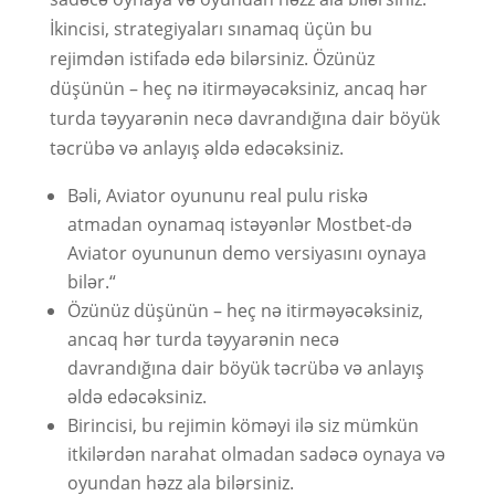
İkincisi, strategiyaları sınamaq üçün bu
rejimdən istifadə edə bilərsiniz. Özünüz
düşünün – heç nə itirməyəcəksiniz, ancaq hər
turda təyyarənin necə davrandığına dair böyük
təcrübə və anlayış əldə edəcəksiniz.
Bəli, Aviator oyununu real pulu riskə
atmadan oynamaq istəyənlər Mostbet-də
Aviator oyununun demo versiyasını oynaya
bilər.“
Özünüz düşünün – heç nə itirməyəcəksiniz,
ancaq hər turda təyyarənin necə
davrandığına dair böyük təcrübə və anlayış
əldə edəcəksiniz.
Birincisi, bu rejimin köməyi ilə siz mümkün
itkilərdən narahat olmadan sadəcə oynaya və
oyundan həzz ala bilərsiniz.