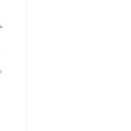
нь
.
о