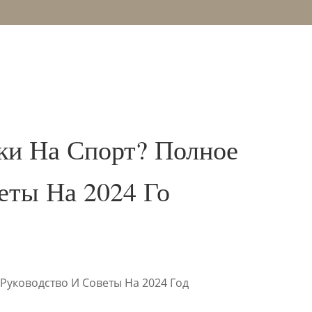
ки На Спорт? Полное
еты На 2024 Го
 Руководство И Советы На 2024 Год