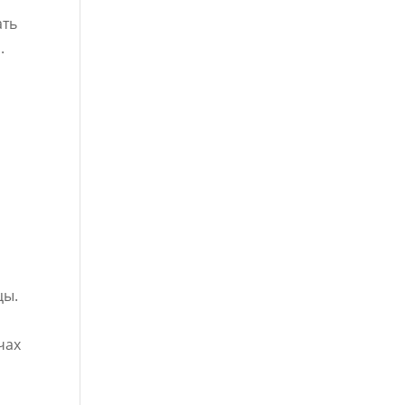
ать
.
цы.
чах