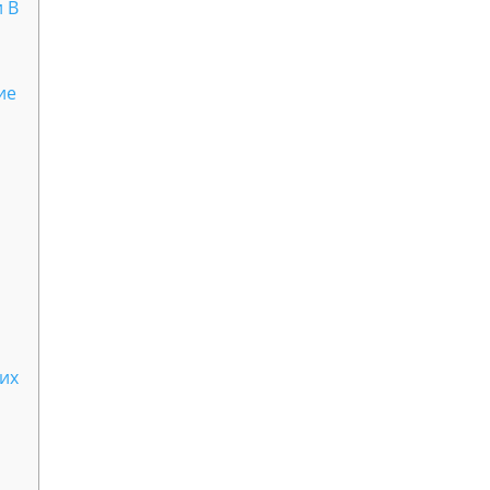
и В
ие
их