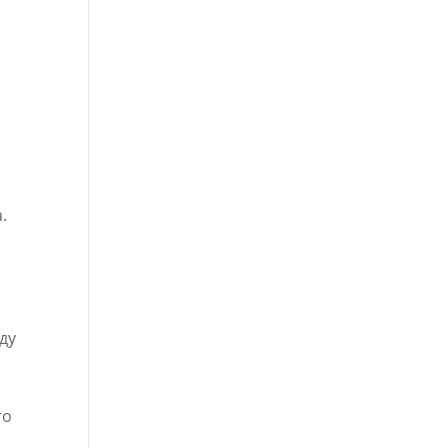
.
у
ду
го