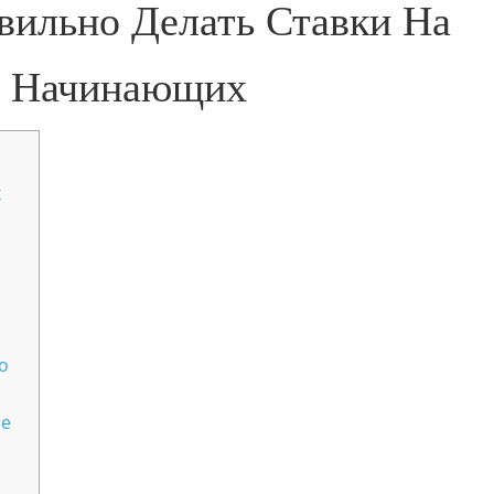
вильно Делать Ставки На
я Начинающих
х
о
ые