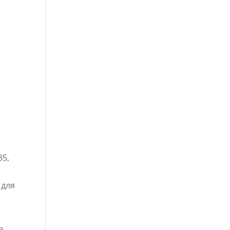
85,
 для
е
ь