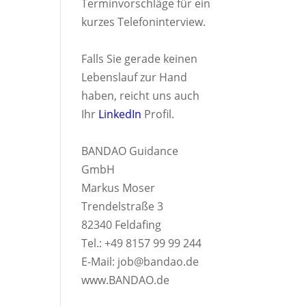
Terminvorschläge für ein
kurzes Telefoninterview.
Falls Sie gerade keinen
Lebenslauf zur Hand
haben, reicht uns auch
Ihr
LinkedIn
Profil.
BANDAO Guidance
GmbH
Markus Moser
Trendelstraße 3
82340 Feldafing
Tel.: +49 8157 99 99 244
E-Mail:
job@bandao.de
www.BANDAO.de