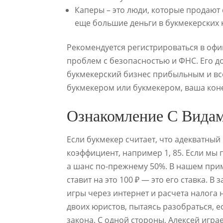
Каперы – это люди, которые продают
еще большие деньги в букмекерских 
Рекомендуется регистрироваться в офи
проблем с безопасностью и ФНС. Его д
букмекерский бизнес прибыльным и все
букмекером или букмекером, ваша кон
Ознакомление С Вида
Если букмекер считает, что адекватный
коэффициент, например 1, 85. Если мы п
а шанс по-прежнему 50%. В нашем прим
ставит на это 100 ₽ — это его ставка. 
игры через интернет и расчета налога 
двоих юристов, пытаясь разобраться, е
закона. С одной стороны, Алексей игра