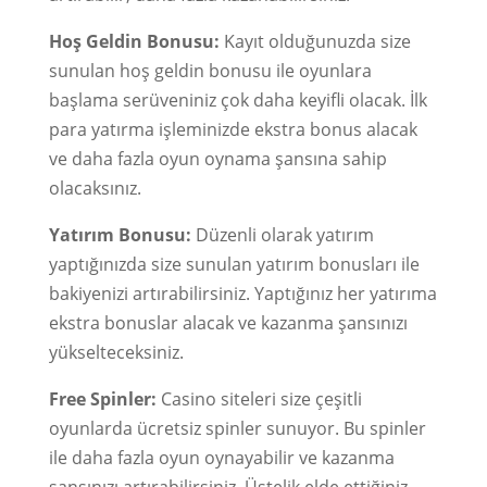
Hoş Geldin Bonusu:
Kayıt olduğunuzda size
sunulan hoş geldin bonusu ile oyunlara
başlama serüveniniz çok daha keyifli olacak. İlk
para yatırma işleminizde ekstra bonus alacak
ve daha fazla oyun oynama şansına sahip
olacaksınız.
Yatırım Bonusu:
Düzenli olarak yatırım
yaptığınızda size sunulan yatırım bonusları ile
bakiyenizi artırabilirsiniz. Yaptığınız her yatırıma
ekstra bonuslar alacak ve kazanma şansınızı
yükselteceksiniz.
Free Spinler:
Casino siteleri size çeşitli
oyunlarda ücretsiz spinler sunuyor. Bu spinler
ile daha fazla oyun oynayabilir ve kazanma