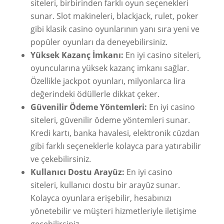
siteleri, birbirinden farklı oyun seçenekleri
sunar. Slot makineleri, blackjack, rulet, poker
gibi klasik casino oyunlarının yanı sıra yeni ve
popüler oyunları da deneyebilirsiniz.
Yüksek Kazanç İmkanı:
En iyi casino siteleri,
oyuncularına yüksek kazanç imkanı sağlar.
Özellikle jackpot oyunları, milyonlarca lira
değerindeki ödüllerle dikkat çeker.
Güvenilir Ödeme Yöntemleri:
En iyi casino
siteleri, güvenilir ödeme yöntemleri sunar.
Kredi kartı, banka havalesi, elektronik cüzdan
gibi farklı seçeneklerle kolayca para yatırabilir
ve çekebilirsiniz.
Kullanıcı Dostu Arayüz:
En iyi casino
siteleri, kullanıcı dostu bir arayüz sunar.
Kolayca oyunlara erişebilir, hesabınızı
yönetebilir ve müşteri hizmetleriyle iletişime