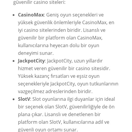
güvenilir casino siteleri:
CasinoMax
: Geniş oyun seçenekleri ve
yüksek güvenlik önlemleriyle CasinoMax, en
iyi casino sitelerinden biridir. Lisanslı ve
güvenilir bir platform olan CasinoMax,
kullanıcılarına heyecan dolu bir oyun
deneyimi sunar.
JackpotCity
: JackpotCity, uzun yıllardır
hizmet veren güvenilir bir casino sitesidir.
Yüksek kazanç fırsatları ve eşsiz oyun
seçenekleriyle JackpotCity, oyun tutkunlarının
vazgeçilmez adreslerinden biridir.
SlotV
: Slot oyunlarına ilgi duyanlar için ideal
bir seçenek olan SlotV, güvenilirliğiyle de ön
plana çıkar. Lisanslı ve denetlenen bir
platform olan SlotV, kullanıcılarına adil ve
güvenli oyun ortamı sunar.