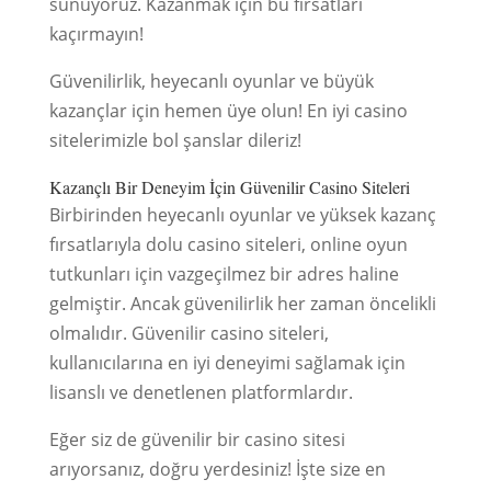
sunuyoruz. Kazanmak için bu fırsatları
kaçırmayın!
Güvenilirlik, heyecanlı oyunlar ve büyük
kazançlar için hemen üye olun! En iyi casino
sitelerimizle bol şanslar dileriz!
Kazançlı Bir Deneyim İçin Güvenilir Casino Siteleri
Birbirinden heyecanlı oyunlar ve yüksek kazanç
fırsatlarıyla dolu casino siteleri, online oyun
tutkunları için vazgeçilmez bir adres haline
gelmiştir. Ancak güvenilirlik her zaman öncelikli
olmalıdır. Güvenilir casino siteleri,
kullanıcılarına en iyi deneyimi sağlamak için
lisanslı ve denetlenen platformlardır.
Eğer siz de güvenilir bir casino sitesi
arıyorsanız, doğru yerdesiniz! İşte size en