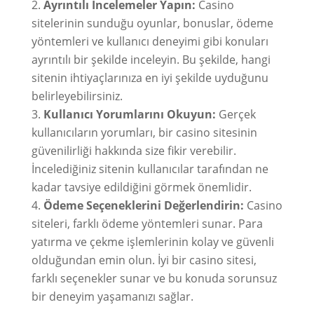
Ayrıntılı İncelemeler Yapın:
Casino
sitelerinin sunduğu oyunlar, bonuslar, ödeme
yöntemleri ve kullanıcı deneyimi gibi konuları
ayrıntılı bir şekilde inceleyin. Bu şekilde, hangi
sitenin ihtiyaçlarınıza en iyi şekilde uyduğunu
belirleyebilirsiniz.
Kullanıcı Yorumlarını Okuyun:
Gerçek
kullanıcıların yorumları, bir casino sitesinin
güvenilirliği hakkında size fikir verebilir.
İncelediğiniz sitenin kullanıcılar tarafından ne
kadar tavsiye edildiğini görmek önemlidir.
Ödeme Seçeneklerini Değerlendirin:
Casino
siteleri, farklı ödeme yöntemleri sunar. Para
yatırma ve çekme işlemlerinin kolay ve güvenli
olduğundan emin olun. İyi bir casino sitesi,
farklı seçenekler sunar ve bu konuda sorunsuz
bir deneyim yaşamanızı sağlar.