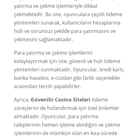
yatırma ve çekme işlemleriyle dikkat
çekmektedir. Bu site, oyunculara çeşitli ödeme
yöntemleri sunarak, kullanıcıların hesaplarına
hızlı ve sorunsuz şekilde para yatırmasını ve
çekmesini sağlamaktadır.
Para yatırma ve çekme işlemlerini
kolaylaştırmak için site, güvenli ve hızlı ödeme
yöntemleri sunmaktadır. Oyuncular, kredi kartı,
banka havalesi, e-cüzdan gibi farklı seçenekler
arasından tercih yapabilirler.
Ayrıca,
Güvenilir Casino Siteleri
ödeme
süreçlerini de hızlandırmak için özel önlemler
almaktadır. Oyuncular, para yatırma
taleplerinin hemen işleme alındığını ve çekme
işlemlerinin de mümkün olan en kısa sürede