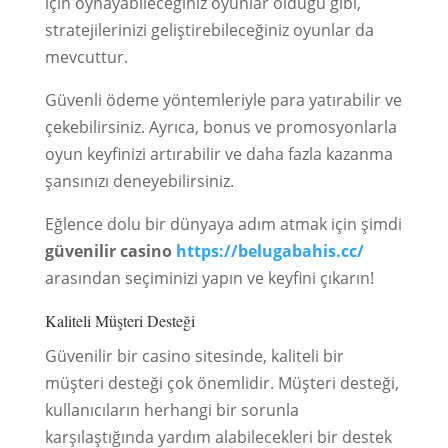
için oynayabileceğiniz oyunlar olduğu gibi,
stratejilerinizi geliştirebileceğiniz oyunlar da
mevcuttur.
Güvenli ödeme yöntemleriyle para yatırabilir ve
çekebilirsiniz. Ayrıca, bonus ve promosyonlarla
oyun keyfinizi artırabilir ve daha fazla kazanma
şansınızı deneyebilirsiniz.
Eğlence dolu bir dünyaya adım atmak için şimdi
güvenilir casino
https://belugabahis.cc/
arasından seçiminizi yapın ve keyfini çıkarın!
Kaliteli Müşteri Desteği
Güvenilir bir casino sitesinde, kaliteli bir
müşteri desteği çok önemlidir. Müşteri desteği,
kullanıcıların herhangi bir sorunla
karşılaştığında yardım alabilecekleri bir destek