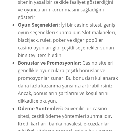
sitenin yasal bir şekilde faaliyet gösterdiğini
ve oyuncuların korunmasını sağladığını
gösterir.
Oyun Seçenekleri:
İyi bir casino sitesi, geniş
oyun seçenekleri sunmalıdır. Slot makineleri,
blackjack, rulet, poker ve diğer popüler
casino oyunları gibi çeşitli seçenekler sunan
bir siteyi tercih edin.
Bonuslar ve Promosyonlar:
Casino siteleri
genellikle oyunculara çeşitli bonuslar ve
promosyonlar sunar. Bu bonusları kullanarak
daha fazla kazanma şansınızı artırabilirsiniz.
Ancak, bonusların şartlarını ve koşullarını
dikkatlice okuyun.
Ödeme Yöntemleri:
Güvenilir bir casino
sitesi, çeşitli ödeme yöntemleri sunmalıdır.
Kredi kartları, banka havalesi, e-cüzdanlar