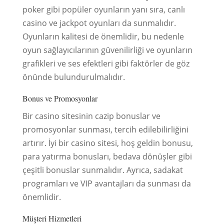
poker gibi popüler oyunların yanı sıra, canlı
casino ve jackpot oyunları da sunmalıdır.
Oyunların kalitesi de önemlidir, bu nedenle
oyun sağlayıcılarının güvenilirliği ve oyunların
grafikleri ve ses efektleri gibi faktörler de göz
önünde bulundurulmalıdır.
Bonus ve Promosyonlar
Bir casino sitesinin cazip bonuslar ve
promosyonlar sunması, tercih edilebilirliğini
artırır. İyi bir casino sitesi, hoş geldin bonusu,
para yatırma bonusları, bedava dönüşler gibi
çeşitli bonuslar sunmalıdır. Ayrıca, sadakat
programları ve VIP avantajları da sunması da
önemlidir.
Müşteri Hizmetleri