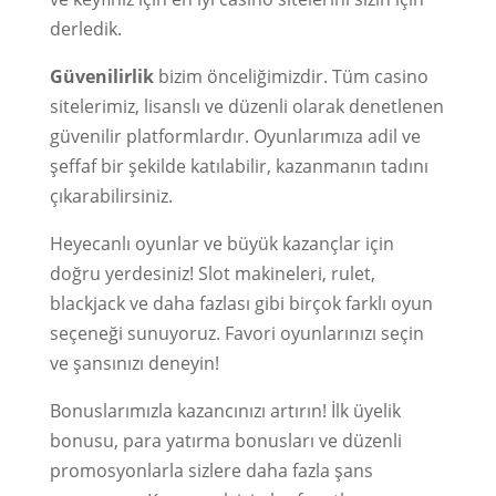
derledik.
Güvenilirlik
bizim önceliğimizdir. Tüm casino
sitelerimiz, lisanslı ve düzenli olarak denetlenen
güvenilir platformlardır. Oyunlarımıza adil ve
şeffaf bir şekilde katılabilir, kazanmanın tadını
çıkarabilirsiniz.
Heyecanlı oyunlar ve büyük kazançlar için
doğru yerdesiniz! Slot makineleri, rulet,
blackjack ve daha fazlası gibi birçok farklı oyun
seçeneği sunuyoruz. Favori oyunlarınızı seçin
ve şansınızı deneyin!
Bonuslarımızla kazancınızı artırın! İlk üyelik
bonusu, para yatırma bonusları ve düzenli
promosyonlarla sizlere daha fazla şans