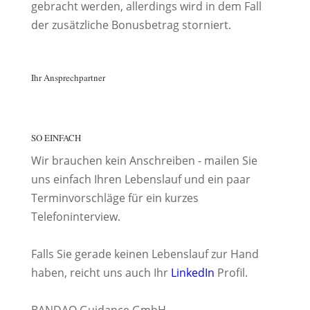
gebracht werden, allerdings wird in dem Fall
der zusätzliche Bonusbetrag storniert.
Ihr Ansprechpartner
SO EINFACH
Wir brauchen kein Anschreiben - mailen Sie
uns einfach Ihren Lebenslauf und ein paar
Terminvorschläge für ein kurzes
Telefoninterview.
Falls Sie gerade keinen Lebenslauf zur Hand
haben, reicht uns auch Ihr
LinkedIn
Profil.