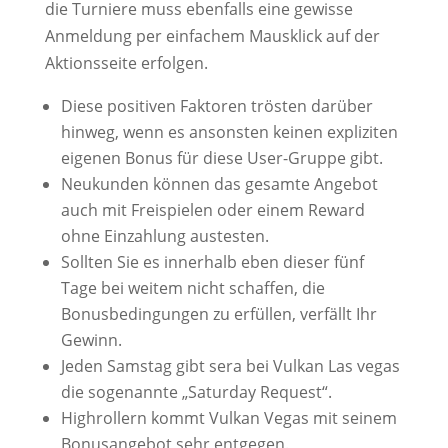
die Turniere muss ebenfalls eine gewisse
Anmeldung per einfachem Mausklick auf der
Aktionsseite erfolgen.
Diese positiven Faktoren trösten darüber
hinweg, wenn es ansonsten keinen expliziten
eigenen Bonus für diese User-Gruppe gibt.
Neukunden können das gesamte Angebot
auch mit Freispielen oder einem Reward
ohne Einzahlung austesten.
Sollten Sie es innerhalb eben dieser fünf
Tage bei weitem nicht schaffen, die
Bonusbedingungen zu erfüllen, verfällt Ihr
Gewinn.
Jeden Samstag gibt sera bei Vulkan Las vegas
die sogenannte „Saturday Request“.
Highrollern kommt Vulkan Vegas mit seinem
Bonusangebot sehr entgegen.