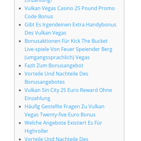
Einzahlung?
Vulkan Vegas Casino 25 Pound Promo
Code Bonus
Gibt Es Irgendeinen Extra Handybonus
Des Vulkan Vegas
Bonusaktionen Für Kick The Bucket
Live-spiele Von Feuer Speiender Berg
(umgangssprachlich) Vegas
Fazit Zum Bonusangebot
Vorteile Und Nachteile Des
Bonusangebotes
Vulkan Sin City 25 Euro Reward Ohne
Einzahlung
Häufig Gestellte Fragen Zu Vulkan
Vegas Twenty-five Euro Bonus
Welche Angebote Existiert Es Für
Highroller
Vorteile Und Nachteile Des