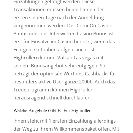
Einzahlungen getätigt werden. Diese
Transaktionen müssen beide binnen der
ersten sieben Tage nach der Anmeldung
vorgenommen werden. Der ComeOn Casino
Bonus oder der Interwetten Casino Bonus ist
erst für Einsätze im Casino benutzt, wenn das
Echtgeld-Guthaben aufgebraucht ist.
Highrollern kommt Vulkan Las vegas mit
seinem Bonusangebot sehr entgegen. So
beträgt der optimisée Wert des Cashbacks für
besonders aktive User ganze 2000€. Auch das
Treueprogramm können Highroller
herausragend schnell durchlaufen.
Welche Angebote Gibt Es Für Highroller
Ihnen steht mit 1 ersten Einzahlung allerdings
der Weg zu ihrem Willkommenspaket offen. Mit