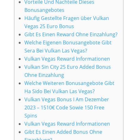
Vorteile Und Nachteile Dieses
Bonusangebotes
Häufig Gestellte Fragen über Vulkan
Vegas 25 Euro Bonus
Gibt Es Einen Reward Ohne Einzahlung?
Welche Eigenen Bonusangebote Gibt
Sera Bei Vulkan Las Vegas?
Vulkan Vegas Reward Informationen
Vulkan Sin City 25 Euro Added Bonus
Ohne Einzahlung
Welche Weiteren Bonusangebote Gibt
Ha Sido Bei Vulkan Las Vegas?
Vulkan Vegas Bonus I Am Dezember
2023 – 1510€ Code Sowie 150 Free
Spins
Vulkan Vegas Reward Informationen
Gibt Es Einen Added Bonus Ohne