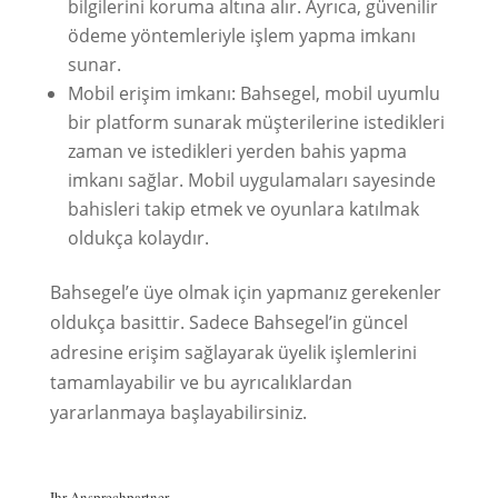
bilgilerini koruma altına alır. Ayrıca, güvenilir
ödeme yöntemleriyle işlem yapma imkanı
sunar.
Mobil erişim imkanı: Bahsegel, mobil uyumlu
bir platform sunarak müşterilerine istedikleri
zaman ve istedikleri yerden bahis yapma
imkanı sağlar. Mobil uygulamaları sayesinde
bahisleri takip etmek ve oyunlara katılmak
oldukça kolaydır.
Bahsegel’e üye olmak için yapmanız gerekenler
oldukça basittir. Sadece Bahsegel’in güncel
adresine erişim sağlayarak üyelik işlemlerini
tamamlayabilir ve bu ayrıcalıklardan
yararlanmaya başlayabilirsiniz.
Ihr Ansprechpartner