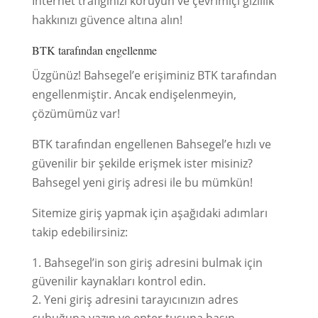
İnternet trafiğinizi koruyun ve çevrimiçi gizlilik
hakkınızı güvence altına alın!
BTK tarafından engellenme
Üzgünüz! Bahsegel’e erişiminiz BTK tarafından
engellenmiştir. Ancak endişelenmeyin,
çözümümüz var!
BTK tarafından engellenen Bahsegel’e hızlı ve
güvenilir bir şekilde erişmek ister misiniz?
Bahsegel yeni giriş adresi ile bu mümkün!
Sitemize giriş yapmak için aşağıdaki adımları
takip edebilirsiniz:
Bahsegel’in son giriş adresini bulmak için
güvenilir kaynakları kontrol edin.
Yeni giriş adresini tarayıcınızın adres