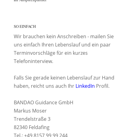
SO EINFACH
Wir brauchen kein Anschreiben - mailen Sie
uns einfach Ihren Lebenslauf und ein paar
Terminvorschläge für ein kurzes
Telefoninterview.
Falls Sie gerade keinen Lebenslauf zur Hand
haben, reicht uns auch Ihr
LinkedIn
Profil.
BANDAO Guidance GmbH
Markus Moser
Trendelstraße 3
82340 Feldafing
Tel.: +49 8157 99 99 244