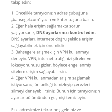
takip edin:
Öncelikle tarayıcınızın adres çubuğuna
„bahsegel.com“ yazın ve Enter tuşuna basın.
Eğer hala erişim sağlamakta sorun
yaşıyorsanız,
DNS ayarlarınızı kontrol edin.
DNS ayarları, internete doğru şekilde erişim
sağlayabilmek için önemlidir.
Bahsegel’e erişmek için VPN kullanmayı
deneyin. VPN, internet trafiğinizi şifreler ve
lokasyonunuzu gizler, böylece engellenmiş
sitelere erişim sağlayabilirsin.
Eğer VPN kullanmadan erişim sağlamak
istiyorsanız, ön belleği temizleyip çerezleri
silmeyi deneyebilirsiniz. Bunun için tarayıcınızın
ayarlar bölümünden geçmişi temizleyin.
Eski adresimize tekrar hoş geldiniz ve