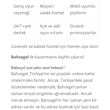
Geniş oyun
Müşteri
Mobil uyumlu
seçeneği
odaklı hizmet
platform
24/7 canlı
Açık ve adil
Düzenli
destek
oyun ortamı
promosyonlar
Güvenilir ve kaliteli hizmet için hemen üye olun!
Bahsegel
ile kazanmanın keyfini çıkarın!
Bahsegel yeni adres nasıl bulunur?
Bahsegel, Türkiye’nin en popüler online bahis
sitelerinden biridir. Ancak, Türkiye’deki yasal
düzenlemeler nedeniyle, Bahsegel zaman
zaman erişim engeline uğramaktadır. Ancak
merak etmeyin, Bahsegel’in her zaman yeni bir
adresi vardır ve bu adresi bulmak için bazı basit