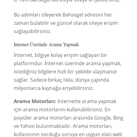
Bu adımları izleyerek Bahsegel adresini her
zaman bulabilir ve güncel olarak siteye erişim
sağlayabilirsiniz.
İnternet Üzerinde Arama Yapmak
İnternet, bilgiye kolay erişim sağlayan bir
platformdur. İnternet üzerinde arama yapmak,
istediğiniz bilgilere hızlı bir şekilde ulaşmanızı
sağlar. Sadece birkaç tıkla, dünya çapında
milyonlarca kaynağa erişebilirsiniz.
Arama Motorları:
İnternette arama yapmak
için arama motorlarını kullanabilirsiniz. En
popüler arama motorları arasında Google, Bing
ve Yahoo bulunmaktadır. Arama motorları,
kullanıcının sorduğu soruya en uygun olan web