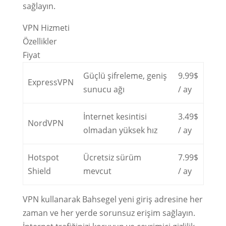
sağlayın.
VPN Hizmeti
Özellikler
Fiyat
Güçlü şifreleme, geniş
9.99$
ExpressVPN
sunucu ağı
/ ay
İnternet kesintisi
3.49$
NordVPN
olmadan yüksek hız
/ ay
Hotspot
Ücretsiz sürüm
7.99$
Shield
mevcut
/ ay
VPN kullanarak Bahsegel yeni giriş adresine her
zaman ve her yerde sorunsuz erişim sağlayın.