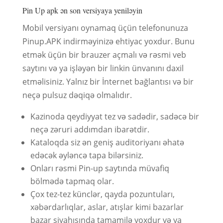
Pin Up apk ən son versiyaya yeniləyin
Mobil versiyanı oynamaq üçün telefonunuza
Pinup.APK indirməyinizə ehtiyac yoxdur. Bunu
etmək üçün bir brauzer açmalı və rəsmi veb
saytını və ya işləyən bir linkin ünvanını daxil
etməlisiniz. Yalnız bir İnternet bağlantısı və bir
neçə pulsuz dəqiqə olmalıdır.
Kazinoda qeydiyyat tez və sadədir, sadəcə bir
neçə zəruri addımdan ibarətdir.
Kataloqda siz ən geniş auditoriyanı əhatə
edəcək əyləncə tapa bilərsiniz.
Onları rəsmi Pin-up saytında müvafiq
bölmədə tapmaq olar.
Çox tez-tez künclər, qayda pozuntuları,
xəbərdarlıqlar, aslar, atışlar kimi bazarlar
bazar siyahısında tamamilə yoxdur və ya