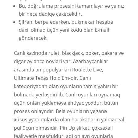
Bu, doğrulama prosesini tamamlayır və yalnız
bir neçə dəqiqə çəkəcəkdir.
Şifrəni bərpa edərkən, bukmekar hesaba
daxil olmaq üçün yeni kodu olan E-mail
göndərəcək.
Canlı kazinoda rulet, blackjack, poker, bakara və
digər əyləncə növləri var. Azərbaycanlılar
arasında ən populyarları Roulette Live,
Ultimate Texas Hold’Em-dir. Canlı
kateqoriyadan olan oyunların tam siyahısı bir
bölmədə yerləşdirilib. Canlı oyunları oynamaq
üçün onları yükləməyə ehtiyac yoxdur, bütün
proses onlayndır. Belə oyunların yeganə
xüsusiyyəti onlarda olan hərəkətlərin yalnız real
pul üçün olmasıdır. Pin Up şirkəti çoxşaxəli
fəaliyyətlə məşğuldur, adi onlayn oyunlarla