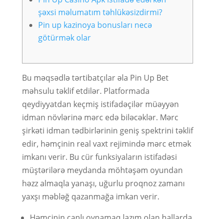
şəxsi məlumatım təhlükəsizdirmi?
Pin up kazinoya bonusları necə
götürmək olar
Bu məqsədlə tərtibatçılar əla Pin Up Bet
məhsulu təklif etdilər. Platformada
qeydiyyatdan keçmiş istifadəçilər müəyyən
idman növlərinə mərc edə biləcəklər. Mərc
şirkəti idman tədbirlərinin geniş spektrini təklif
edir, həmçinin real vaxt rejimində mərc etmək
imkanı verir. Bu cür funksiyaların istifadəsi
müştərilərə meydanda möhtəşəm oyundan
həzz almaqla yanaşı, uğurlu proqnoz zamanı
yaxşı məbləğ qazanmağa imkan verir.
Həmçinin canlı oynamaq lazım olan hallarda