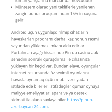
idman yarışlarına mərclər də mövcuddur.
Müntəzəm olaraq yeni təkliflərlə yenilənən
zəngin bonus proqramından 15%-in xoşuna
gəlir.
Android üçün uyğunlaşdırılmış cihazların
həvəskarları proqramı dərhal kazinonun rəsmi
saytından yükləmək imkanı əldə edirlər.
Portalın ən aşağı hissəsində Pin-up casino apk
sənədini sonrakı quraşdırma ilə cihazınıza
yükləyən bir keçid var. Bundan əlavə, oyunçular
internet resursunda öz sevimli oyunlarını
həvəslə oynamaq üçün mobil versiyadan
istifadə edə bilərlər. İstifadəçilər qumar oynaya,
maliyyə əməliyyatları apara və ya dəstək
xidməti ilə əlaqə saxlaya bilər
https://pinup-
azerbaycan-24.com
.