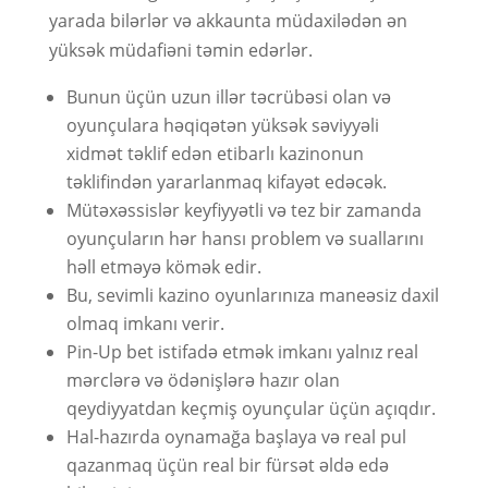
yarada bilərlər və akkaunta müdaxilədən ən
yüksək müdafiəni təmin edərlər.
Bunun üçün uzun illər təcrübəsi olan və
oyunçulara həqiqətən yüksək səviyyəli
xidmət təklif edən etibarlı kazinonun
təklifindən yararlanmaq kifayət edəcək.
Mütəxəssislər keyfiyyətli və tez bir zamanda
oyunçuların hər hansı problem və suallarını
həll etməyə kömək edir.
Bu, sevimli kazino oyunlarınıza maneəsiz daxil
olmaq imkanı verir.
Pin-Up bet istifadə etmək imkanı yalnız real
mərclərə və ödənişlərə hazır olan
qeydiyyatdan keçmiş oyunçular üçün açıqdır.
Hal-hazırda oynamağa başlaya və real pul
qazanmaq üçün real bir fürsət əldə edə