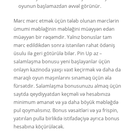
oyunun başlamazdan əvvəl görünür.
Mərc mərc etmək üçün tələb olunan mərclərin
ümumi məbləğinin məbləğini müəyyən edən
müəyyən bir rəqəmdir. Yalnız bonuslar tam
mərc edildikdən sonra istənilən rahat ödəniş
üsulu ilə geri götürülə bilər. Pin Up az –
salamlaşma bonusu yeni başlayanlar üçün
onlayn kazinoda yaxşı vaxt keçirmək və daha da
maraqlı oyun maşınlarını sınamaq üçün əla
fürsətdir. Salamlaşma bonusunuzu almaq üçün
saytda qeydiyyatdan keçməli və hesabınıza
minimum əmanət və ya daha böyük məbləğdə
pul qoymalısınız. Bonus vəsaitləri və ya frispin,
yatırılan pulla birlikdə istifadəçiyə ayrıca bonus
hesabına köçürüləcək.