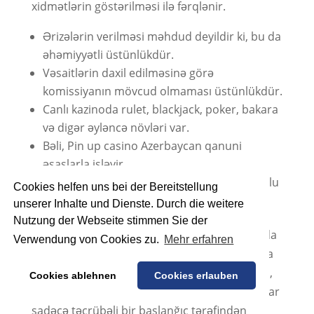
xidmətlərin göstərilməsi ilə fərqlənir.
Ərizələrin verilməsi məhdud deyildir ki, bu da
əhəmiyyətli üstünlükdür.
Vəsaitlərin daxil edilməsinə görə
komissiyanın mövcud olmaması üstünlükdür.
Canlı kazinoda rulet, blackjack, poker, bakara
və digər əyləncə növləri var.
Bəli, Pin up casino Azerbaycan qanuni
əsaslarla işləyir.
Bu saytda siz real bukmeker dilerləri ilə çoxlu
Cookies helfen uns bei der Bereitstellung
canlı kazino oyunları oynaya bilərsiniz.
unserer Inhalte und Dienste. Durch die weitere
Nutzung der Webseite stimmen Sie der
Və belə platformalar internetə qoşulmadan da
Verwendung von Cookies zu.
Mehr erfahren
rahatlıqla oyunu oynamağa imkan verir. Sayta
və ya güzgüyə daxil olmaq üçünPin Up casino,
Cookies ablehnen
Cookies erlauben
sayta daxil olmaq kifayətdir, bu cür proqramlar
sadəcə təcrübəli bir başlanğıc tərəfindən