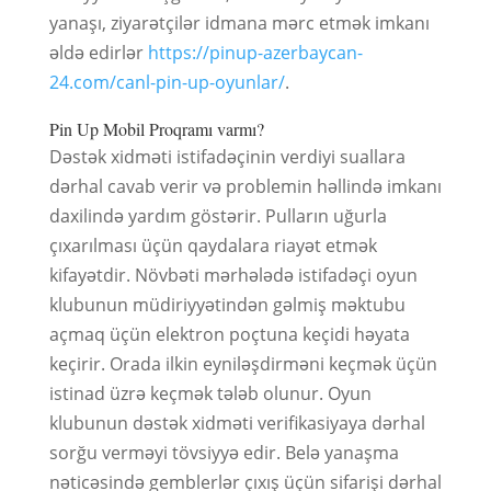
yanaşı, ziyarətçilər idmana mərc etmək imkanı
əldə edirlər
https://pinup-azerbaycan-
24.com/canl-pin-up-oyunlar/
.
Pin Up Mobil Proqramı varmı?
Dəstək xidməti istifadəçinin verdiyi suallara
dərhal cavab verir və problemin həllində imkanı
daxilində yardım göstərir. Pulların uğurla
çıxarılması üçün qaydalara riayət etmək
kifayətdir. Növbəti mərhələdə istifadəçi oyun
klubunun müdiriyyətindən gəlmiş məktubu
açmaq üçün elektron poçtuna keçidi həyata
keçirir. Orada ilkin eyniləşdirməni keçmək üçün
istinad üzrə keçmək tələb olunur. Oyun
klubunun dəstək xidməti verifikasiyaya dərhal
sorğu verməyi tövsiyyə edir. Belə yanaşma
nəticəsində gemblerlər çıxış üçün sifarişi dərhal