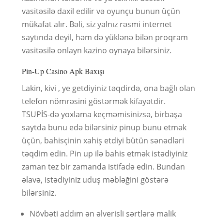
vasitəsilə daxil edilir və oyunçu bunun üçün
mükafat alır. Bəli, siz yalnız rəsmi internet
saytında deyil, həm də yüklənə bilən proqram
vasitəsilə onlayn kazino oynaya bilərsiniz.
Pin-Up Casino Apk Baxışı
Lakin, kivi ‚ ye getdiyiniz təqdirdə, ona bağlı olan
telefon nömrəsini göstərmək kifayətdir.
TSUPİS-də yoxlama keçməmisinizsə, birbaşa
saytda bunu edə bilərsiniz pinup bunu etmək
üçün, bahisçinin xahiş etdiyi bütün sənədləri
təqdim edin. Pin up ilə bahis etmək istədiyiniz
zaman tez bir zamanda istifadə edin. Bundan
əlavə, istədiyiniz uduş məbləğini göstərə
bilərsiniz.
Növbəti addım ən əlverişli şərtlərə malik