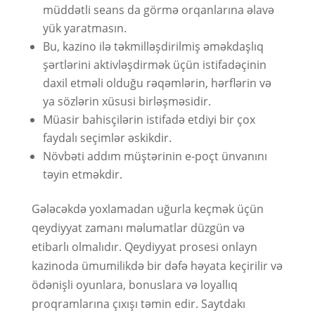
müddətli seans da görmə orqanlarına əlavə
yük yaratmasın.
Bu, kazino ilə təkmilləşdirilmiş əməkdaşlıq
şərtlərini aktivləşdirmək üçün istifadəçinin
daxil etməli olduğu rəqəmlərin, hərflərin və
ya sözlərin xüsusi birləşməsidir.
Müasir bahisçilərin istifadə etdiyi bir çox
faydalı seçimlər əskikdir.
Növbəti addım müştərinin e-poçt ünvanını
təyin etməkdir.
Gələcəkdə yoxlamadan uğurla keçmək üçün
qeydiyyat zamanı məlumatlar düzgün və
etibarlı olmalıdır. Qeydiyyat prosesi onlayn
kazinoda ümumilikdə bir dəfə həyata keçirilir və
ödənişli oyunlara, bonuslara və loyallıq
proqramlarına çıxışı təmin edir. Saytdakı