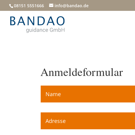
08151 5551666
info@bandao.de
Anmeldeformular