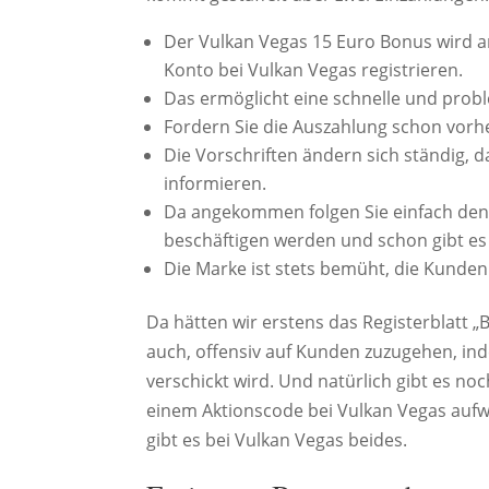
Der Vulkan Vegas 15 Euro Bonus wird an 
Konto bei Vulkan Vegas registrieren.
Das ermöglicht eine schnelle und probl
Fordern Sie die Auszahlung schon vorh
Die Vorschriften ändern sich ständig, d
informieren.
Da angekommen folgen Sie einfach den a
beschäftigen werden und schon gibt es 5
Die Marke ist stets bemüht, die Kunden
Da hätten wir erstens das Registerblatt 
auch, offensiv auf Kunden zuzugehen, in
verschickt wird. Und natürlich gibt es n
einem Aktionscode bei Vulkan Vegas aufw
gibt es bei Vulkan Vegas beides.