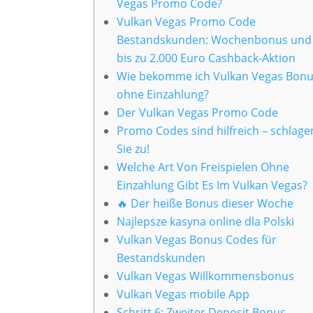
Vegas Promo Code?
Vulkan Vegas Promo Code
Bestandskunden: Wochenbonus und
bis zu 2.000 Euro Cashback-Aktion
Wie bekomme ich Vulkan Vegas Bon
ohne Einzahlung?
Der Vulkan Vegas Promo Code
Promo Codes sind hilfreich – schlage
Sie zu!
Welche Art Von Freispielen Ohne
Einzahlung Gibt Es Im Vulkan Vegas?
🔥 Der heiße Bonus dieser Woche
Najlepsze kasyna online dla Polski
Vulkan Vegas Bonus Codes für
Bestandskunden
Vulkan Vegas Willkommensbonus
Vulkan Vegas mobile App
Schritt 6: Zweiter Deposit Bonus