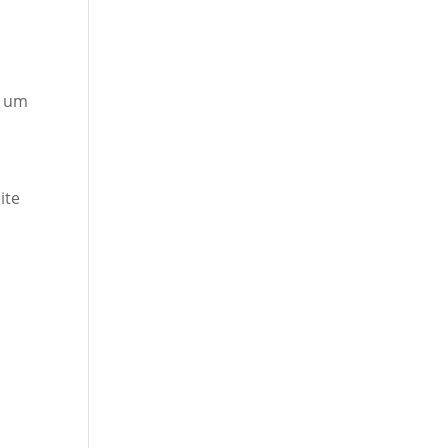
, um
ite