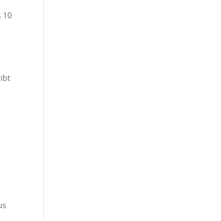
s 10
ibt
us