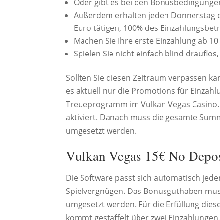
Oder gibt es bei den Bonusbedingunge
Außerdem erhalten jeden Donnerstag ode
Euro tätigen, 100% des Einzahlungsbetr
Machen Sie Ihre erste Einzahlung ab 10 
Spielen Sie nicht einfach blind drauflo
Sollten Sie diesen Zeitraum verpassen ka
es aktuell nur die Promotions für Einzah
Treueprogramm im Vulkan Vegas Casino. D
aktiviert. Danach muss die gesamte Summ
umgesetzt werden.
Vulkan Vegas 15€ No Depo
Die Software passt sich automatisch jed
Spielvergnügen. Das Bonusguthaben muss
umgesetzt werden. Für die Erfüllung die
kommt gestaffelt über zwei Einzahlungen