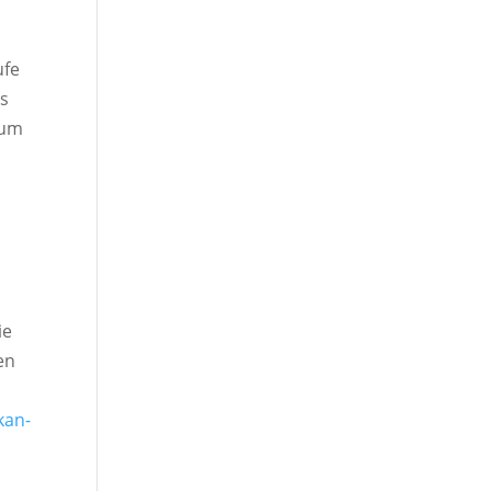
ufe
as
zum
ie
en
kan-