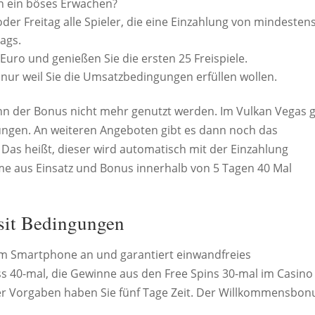
n ein böses Erwachen?
r Freitag alle Spieler, die eine Einzahlung von mindesten
ags.
Euro und genießen Sie die ersten 25 Freispiele.
s, nur weil Sie die Umsatzbedingungen erfüllen wollen.
nn der Bonus nicht mehr genutzt werden. Im Vulkan Vegas g
lungen. An weiteren Angeboten gibt es dann noch das
as heißt, dieser wird automatisch mit der Einzahlung
e aus Einsatz und Bonus innerhalb von 5 Tagen 40 Mal
sit Bedingungen
em Smartphone an und garantiert einwandfreies
 40-mal, die Gewinne aus den Free Spins 30-mal im Casino
ser Vorgaben haben Sie fünf Tage Zeit. Der Willkommensbon
.