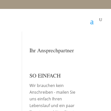
Ihr Ansprechpartner
SO EINFACH
Wir brauchen kein
Anschreiben - mailen Sie
uns einfach Ihren
Lebenslauf und ein paar