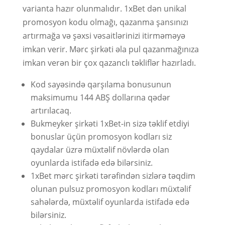
varianta hazır olunmalıdır. 1xBet dən unikal
promosyon kodu olmağı, qazanma şansınızı
artırmağa və şəxsi vəsaitlərinizi itirməməyə
imkan verir. Mərc şirkəti əla pul qazanmağınıza
imkan verən bir çox qazanclı təkliflər hazırladı.
Kod sayəsində qarşılama bonusunun
maksimumu 144 ABŞ dollarına qədər
artırılacaq.
Bukmeyker şirkəti 1xBet-in sizə təklif etdiyi
bonuslar üçün promosyon kodları siz
qaydalar üzrə müxtəlif növlərdə olan
oyunlarda istifadə edə bilərsiniz.
1xBet mərc şirkəti tərəfindən sizlərə təqdim
olunan pulsuz promosyon kodları müxtəlif
sahələrdə, müxtəlif oyunlarda istifadə edə
bilərsiniz.