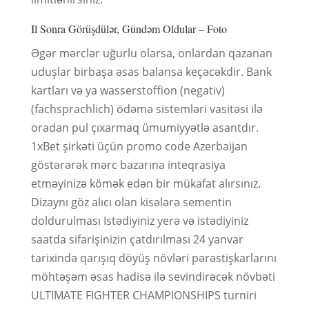
Il Sonra Görüşdülər, Gündəm Oldular – Foto
Əgər mərclər uğurlu olarsa, onlardan qazanan
uduşlar birbaşa əsas balansa keçəcəkdir. Bank
kartları və ya wasserstoffion (negativ)
(fachsprachlich) ödəmə sistemləri vasitəsi ilə
oradan pul çıxarmaq ümumiyyətlə asantdır.
1xBet şirkəti üçün promo code Azerbaijan
göstərərək mərc bazarına inteqrasiya
etməyinizə kömək edən bir mükafat alırsınız.
Dizaynı göz alıcı olan kisələrə sementin
doldurulması Istədiyiniz yerə və istədiyiniz
saatda sifarişinizin çatdırılması 24 yanvar
tarixində qarışıq döyüş növləri pərəstişkarlarını
möhtəşəm əsas hadisə ilə sevindirəcək növbəti
ULTIMATE FIGHTER CHAMPIONSHIPS turniri