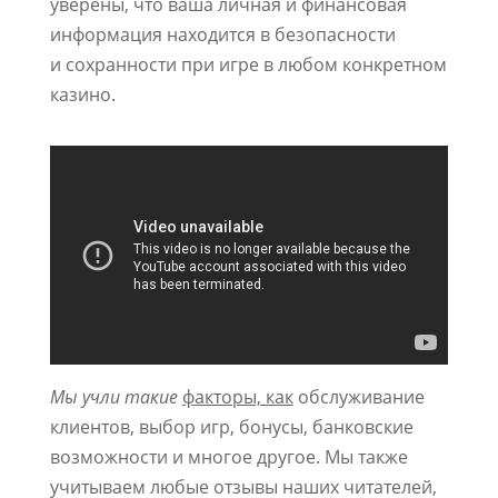
уверены, что ваша личная и финансовая
информация находится в безопасности
и сохранности при игре в любом конкретном
казино.
Мы учли такие
факторы, как
обслуживание
клиентов, выбор игр, бонусы, банковские
возможности и многое другое. Мы также
учитываем любые отзывы наших читателей,