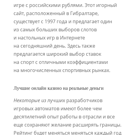
игре с российскими рублями. Этот игорный
сайт, расположенный в Гибралтаре,
существует с 1997 года и предлагает один
из самых больших выборов слотов
и настольных игр в Интернете
на сегодняшний день. Здесь также
предлагается широкий выбор ставок
на спорт с отличными коэффициентами
на многочисленных спортивных рынках.
Лучшие онлайн казино на реальные деньги
Некоторые из
лучших разработчиков
игровых автоматов имеют более чем
десятилетний опыт работы в отрасли и все
еще сохраняют желание расширять границы.
Рейтинг будет меняться меняться каждый год