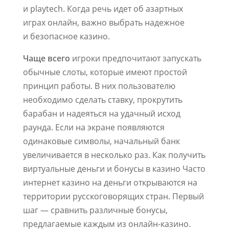
и playtech. Когда речь идет об азартных
играх онлайн, важно выбрать надежное
и безопасное казино.
Чаще всего
игроки предпочитают запускать
обычные слоты, которые имеют простой
принцип работы. В них пользователю
необходимо сделать ставку, прокрутить
барабан и надеяться на удачный исход
раунда. Если на экране появляются
одинаковые символы, начальный банк
увеличивается в несколько раз. Как получить
виртуальные деньги и бонусы в казино Часто
интернет казино на деньги открываются на
территории русскоговорящих стран. Первый
шаг — сравнить различные бонусы,
предлагаемые каждым из онлайн-казино.