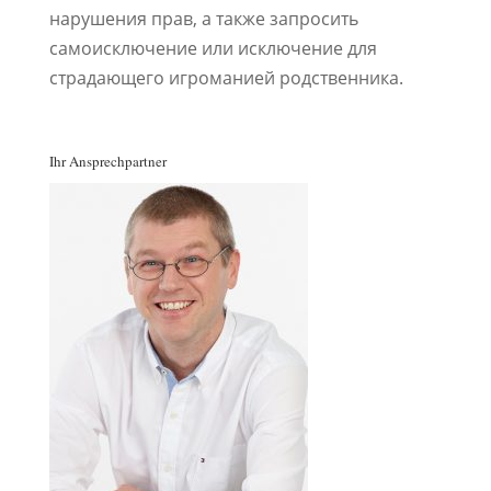
нарушения прав, а также запросить
самоисключение или исключение для
страдающего игроманией родственника.
Ihr Ansprechpartner