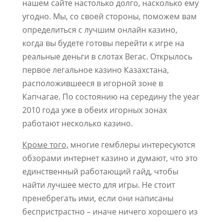
нашем сайте настолько долго, насколько ему
угодно. Мы, со своей стороны, поможем вам
определиться с лучшим онлайн казино,
когда вы будете готовы перейти к игре на
реальные деньги в слотах Вегас. Открылось
первое легальное казино Казахстана,
расположившееся в игорной зоне в
Капчагае. По состоянию на середину the year
2010 года уже в обеих игорных зонах
работают несколько казино.
Кроме того,
многие гемблеры интересуются
обзорами интернет казино и думают, что это
единственный работающий гайд, чтобы
найти лучшее место для игры. Не стоит
пренебрегать ими, если они написаны
беспристрастно – иначе ничего хорошего из