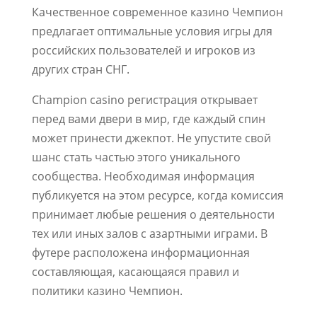
Качественное современное казино Чемпион
предлагает оптимальные условия игры для
российских пользователей и игроков из
других стран СНГ.
Champion casino регистрация открывает
перед вами двери в мир, где каждый спин
может принести джекпот. Не упустите свой
шанс стать частью этого уникального
сообщества. Необходимая информация
публикуется на этом ресурсе, когда комиссия
принимает любые решения о деятельности
тех или иных залов с азартными играми. В
футере расположена информационная
составляющая, касающаяся правил и
политики казино Чемпион.