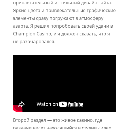
привлекательный и стильный дизайн сайта.
Яркие цвета и привлекательные графические
элементы сразу погружают в атмосферу
азарта. Я решил попробовать своей удачи в
Champion Casino, и я должен сказать, что я
не разочаровался.
Второй раздел — это живое казино, где
раздачи ведет находящийся в студии дилер.