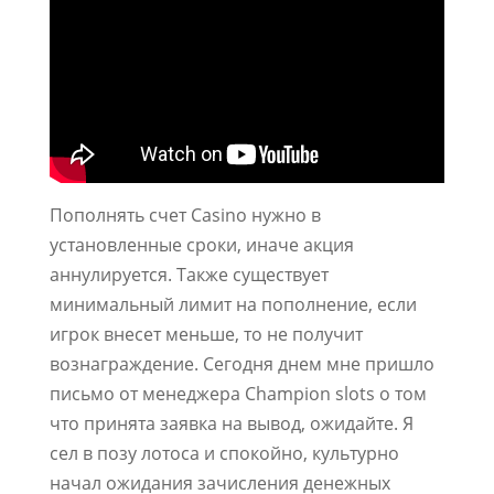
Пополнять счет Casino нужно в
установленные сроки, иначе акция
аннулируется. Также существует
минимальный лимит на пополнение, если
игрок внесет меньше, то не получит
вознаграждение. Сегодня днем мне пришло
письмо от менеджера Champion slots о том
что принята заявка на вывод, ожидайте. Я
сел в позу лотоса и спокойно, культурно
начал ожидания зачисления денежных