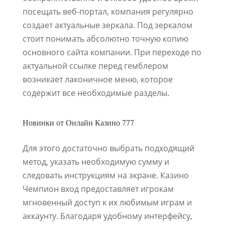
посещать веб-портал, компания регулярно
создает актуальные зеркала. Под зеркалом
стоит понимать абсолютно точную копию
основного сайта компании. При переходе по
актуальной ссылке перед гемблером
возникает лаконичное меню, которое
содержит все необходимые разделы.
Новинки от Онлайн Казино 777
Для этого достаточно выбрать подходящий
метод, указать необходимую сумму и
следовать инструкциям на экране. Казино
Чемпион вход предоставляет игрокам
мгновенный доступ к их любимым играм и
аккаунту. Благодаря удобному интерфейсу,