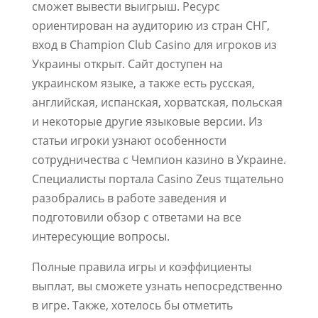
сможет вывести выигрыш. Ресурс
ориентирован на аудиторию из стран СНГ,
вход в Champion Club Casino для игроков из
Украины открыт. Сайт доступен на
украинском языке, а также есть русская,
английская, испанская, хорватская, польская
и некоторые другие языковые версии. Из
статьи игроки узнают особенности
сотрудничества с Чемпион казино в Украине.
Специалисты портала Casino Zeus тщательно
разобрались в работе заведения и
подготовили обзор с ответами на все
интересующие вопросы.
Полные правила игры и коэффициенты
выплат, вы сможете узнать непосредственно
в игре. Также, хотелось бы отметить