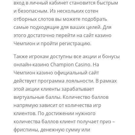
вход в личный кабинет становится быстрым
и безопасным. Из нескольких сотен
отборных слотов вы можете подобрать
самые подходящие для ваших целей. Для
этого достаточно перейти на сайт казино
Чемпион и пройти регистрацию.
Также игрокам доступны все акции и бонусы
онлайн-казино Champion Casino. На
Чемпион казино официальный сайт
действует программа лояльности. В рамках
этой акции клиенты зарабатывает
виртуальные баллы. Количество баллов
напрямую зависит от количества игр
клиентов. По достижении нужного
количества баллов клиент получает приз –
фриспины, денежную сумму или