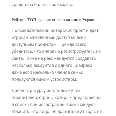
средств на баланс свое карты.
Рейтинг ТОП лучших онлайн казино в Украине
Пользовательский интерфейс прост и дает
игрокам мгновенный доступ ко всем
доступным продуктам. Прежде всего,
убедитесь, что впервые регистрируетесь на
сайте. Также не рекомендуется создавать
несколько аккаунтов с одного ip-адреса,
даже если несколько членов семьи
пользуются одним устройством.
Доступ к ресурсу есть только у тех
посетителей, страны которых представлены
в списке при регистрации. Также следует
помнить, что лицо, не достигшее 21 года, не