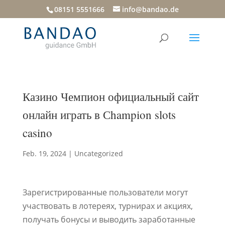
08151 5551666
info@bandao.de
Казино Чемпион официальный сайт
онлайн играть в Сhampion slots
casino
Feb. 19, 2024
|
Uncategorized
Зарегистрированные пользователи могут
участвовать в лотереях, турнирах и акциях,
получать бонусы и выводить заработанные